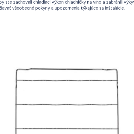
te zachovali chladiaci výkon chladničky na víno a zabránili výkyv
iavať všeobecné pokyny a upozornenia týkajúce sa inštalácie.