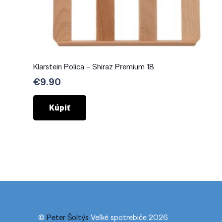
Klarstein Polica – Shiraz Premium 18
€
9.90
Kúpiť
©
Peter Šoltýs
Veľké spotrebiče 2026