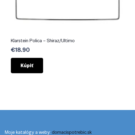
Klarstein Polica – Shiraz/Ultimo
€
18.90
Kúpiť
Moje katalógy a weby:
domacispotrebic.sk