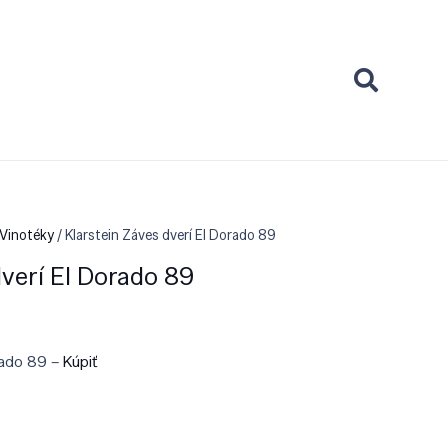
 Vinotéky
/ Klarstein Záves dverí El Dorado 89
dverí El Dorado 89
orado 89 –
Kúpiť