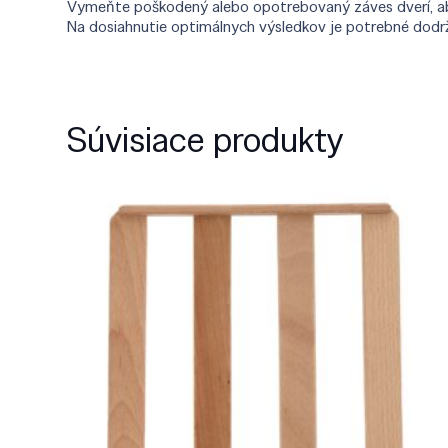
Vymeňte poškodený alebo opotrebovaný záves dverí, aby s
Na dosiahnutie optimálnych výsledkov je potrebné dodrž
Súvisiace produkty