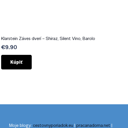
Klarstein Záves dverí – Shiraz, Silent Vino, Barolo
€
9.90
Kúpiť
Moje blogy:
cestovnyporiadok.eu
|
pracanadoma.net
|