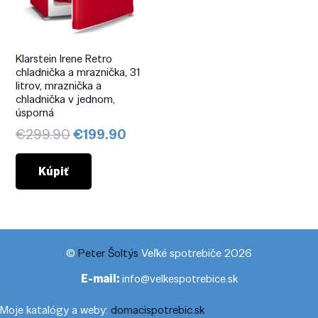
Klarstein Irene Retro
chladnička a mraznička, 31
litrov, mraznička a
chladnička v jednom,
úsporná
Pôvodná
Aktuálna
€
299.90
€
199.90
cena
cena
bola:
je:
Kúpiť
€299.90.
€199.90.
©
Peter Šoltýs
Veľké spotrebiče 2026
E-mail:
info@velkespotrebice.sk
Moje katalógy a weby:
domacispotrebic.sk