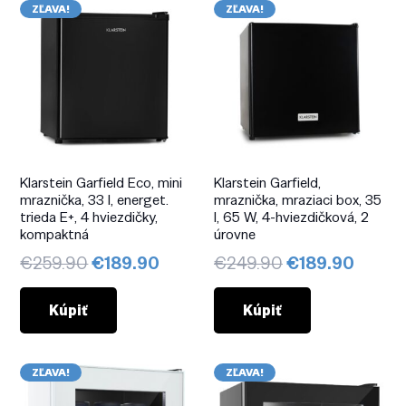
ZĽAVA!
ZĽAVA!
Klarstein Garfield Eco, mini
Klarstein Garfield,
mraznička, 33 l, energet.
mraznička, mraziaci box, 35
trieda E+, 4 hviezdičky,
l, 65 W, 4-hviezdičková, 2
kompaktná
úrovne
Pôvodná
Aktuálna
Pôvodná
Aktuá
€
259.90
€
189.90
€
249.90
€
189.90
cena
cena
cena
cena
bola:
je:
bola:
je:
Kúpiť
Kúpiť
€259.90.
€189.90.
€249.90.
€189.
ZĽAVA!
ZĽAVA!