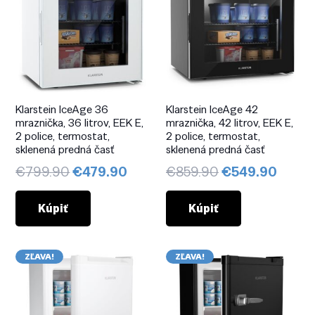
Klarstein IceAge 36
Klarstein IceAge 42
mraznička, 36 litrov, EEK E,
mraznička, 42 litrov, EEK E,
2 police, termostat,
2 police, termostat,
sklenená predná časť
sklenená predná časť
Pôvodná
Aktuálna
Pôvodná
Aktuá
€
799.90
€
479.90
€
859.90
€
549.90
cena
cena
cena
cena
bola:
je:
bola:
je:
Kúpiť
Kúpiť
€799.90.
€479.90.
€859.90.
€549.
ZĽAVA!
ZĽAVA!