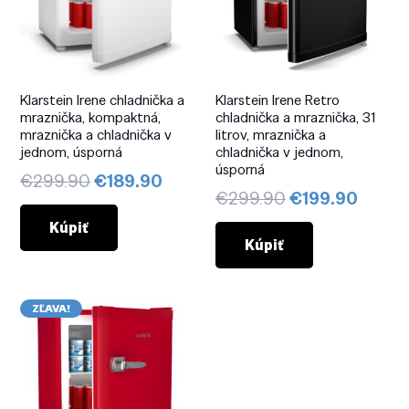
Klarstein Irene chladnička a
Klarstein Irene Retro
mraznička, kompaktná,
chladnička a mraznička, 31
mraznička a chladnička v
litrov, mraznička a
jednom, úsporná
chladnička v jednom,
úsporná
Pôvodná
Aktuálna
€
299.90
€
189.90
Pôvodná
Aktuá
€
299.90
€
199.90
cena
cena
cena
cena
bola:
je:
Kúpiť
bola:
je:
Kúpiť
€299.90.
€189.90.
€299.90.
€199.
ZĽAVA!