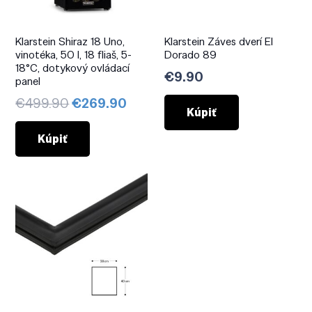
Klarstein Shiraz 18 Uno,
Klarstein Záves dverí El
vinotéka, 50 l, 18 fliaš, 5-
Dorado 89
18°C, dotykový ovládací
€
9.90
panel
Pôvodná
Aktuálna
€
499.90
€
269.90
Kúpiť
cena
cena
bola:
je:
Kúpiť
€499.90.
€269.90.