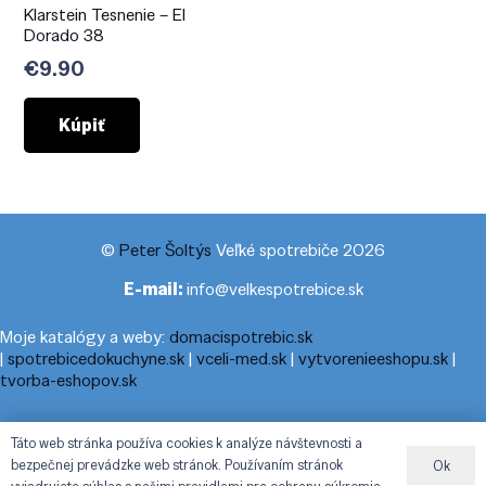
Klarstein Tesnenie – El
Dorado 38
€
9.90
Kúpiť
©
Peter Šoltýs
Veľké spotrebiče 2026
E-mail:
info@velkespotrebice.sk
Moje katalógy a weby:
domacispotrebic.sk
|
spotrebicedokuchyne.sk
|
vceli-med.sk
|
vytvorenieeshopu.sk
|
tvorba-eshopov.sk
Moje blogy:
cestovnyporiadok.eu
|
pracanadoma.net
|
telefonny-
Táto web stránka používa cookies k analýze návštevnosti a
zoznam-podla-cisla.sk
|
praca-z-domu-na-pc.sk
|
dnesny-
bezpečnej prevádzke web stránok. Používaním stránok
Ok
horoskop.sk
|
cestuj-dovolenkuj.sk
|
cestovny-poriadok.eu