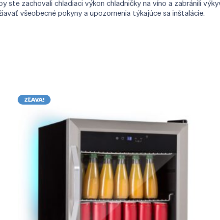
te zachovali chladiaci výkon chladničky na víno a zabránili výkyv
iavať všeobecné pokyny a upozornenia týkajúce sa inštalácie.
ZĽAVA!