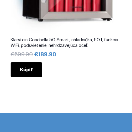
Klarstein Coachella 50 Smart, chladnička, 50 l, funkcia
WiFi, podsvietenie, nehrdzavejúca oceľ.
Pôvodná
Aktuálna
€
599.90
€
189.90
cena
cena
bola:
je:
Kúpiť
€599.90.
€189.90.