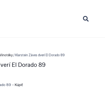
 Vinotéky
/ Klarstein Záves dverí El Dorado 89
dverí El Dorado 89
orado 89 –
Kúpiť