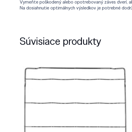
Vymeňte poškodený alebo opotrebovaný záves dverí, aby s
Na dosiahnutie optimálnych výsledkov je potrebné dodrž
Súvisiace produkty