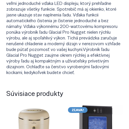
veľmi jednoduché vďaka LED displeju, ktorý prehľadne
zobrazuje všetky funkcie. Spotrebič má aj okienko, ktoré
jasne ukazuje stav naplnenia ľadu. Vďaka funkcii
automatického čistenia je čistenie jednoduché a bez
námahy. Vďaka výkonnému 200-wattovému kompresoru
ponúka výrobník ľadu Glacial Pro Nugget nielen rýchlu
výrobu, ale aj spoľahlivý výkon. Tichá prevádzka zaručuje
nerušené chladenie a moderný dizajn v nerezovom vzhľade
bude pútať pozornosť vo vašej kuchyni.Výrobník ľadu
Glacial Pro Nugget zaujme okrem rýchlej a efektívnej
výroby ľadu aj kompaktným a užívateľsky prívetivým
dizajnom. Ochlaďte sa čerstvo vyrobenými ľadovými
kockami, kedykoľvek budete chcieť.
Súvisiace produkty
ZĽAVA!