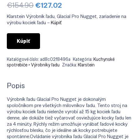
Pôvodná
Aktuálna
€
154.90
€
127.02
cena
cena
bola:
je:
Klarstein Výrobník ľadu, Glacial Pro Nugget, zariadenie na
€154.90.
€127.02.
výrobu kociek ľadu –
Kúpiť
Kúpiť
Katalógové číslo:
ad8c02f8496a
Kategória:
Kuchynské
spotrebiče > Výrobníky ľadu
Značka:
Klarstein
Popis
Výrobník ľadu Glacial Pro Nugget je dokonalým
spoločníkom pre všetkých milovníkov ľadu. Tento stroj na
výrobu kociek ľadu nielenže vyrobí až 15 kg kociek ľadu
denne, ale dokáže tiež vyčarovať osviežujúce kocky ľadu len
za 4 minúty. Rýchly režim umožňuje vyrábať ľadové kocky
rýchlosťou blesku, čo je ideálne ak kocky potrebujete
spontánne.Ovládanie výrobníka ľadu Glacial Pro Nugget je