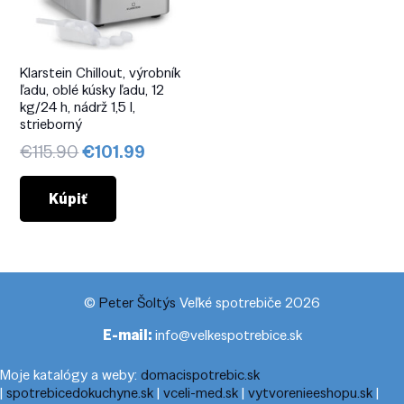
Klarstein Chillout, výrobník
ľadu, oblé kúsky ľadu, 12
kg/24 h, nádrž 1,5 l,
strieborný
Pôvodná
Aktuálna
€
115.90
€
101.99
cena
cena
bola:
je:
Kúpiť
€115.90.
€101.99.
©
Peter Šoltýs
Veľké spotrebiče 2026
E-mail:
info@velkespotrebice.sk
Moje katalógy a weby:
domacispotrebic.sk
|
spotrebicedokuchyne.sk
|
vceli-med.sk
|
vytvorenieeshopu.sk
|