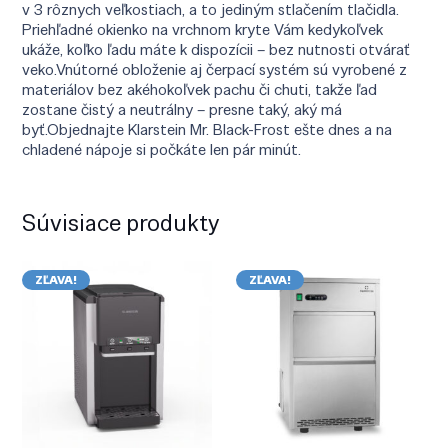
v 3 rôznych veľkostiach, a to jediným stlačením tlačidla.
Priehľadné okienko na vrchnom kryte Vám kedykoľvek
ukáže, koľko ľadu máte k dispozícii – bez nutnosti otvárať
veko.Vnútorné obloženie aj čerpací systém sú vyrobené z
materiálov bez akéhokoľvek pachu či chuti, takže ľad
zostane čistý a neutrálny – presne taký, aký má
byť.Objednajte Klarstein Mr. Black-Frost ešte dnes a na
chladené nápoje si počkáte len pár minút.
Súvisiace produkty
ZĽAVA!
ZĽAVA!