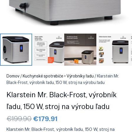
Domov
/
Kuchynské spotrebiče > Výrobníky ľadu
/ Klarstein Mr.
Black-Frost, výrobník ľadu, 150 W, stroj na výrobu ľadu
Klarstein Mr. Black-Frost, výrobník
ľadu, 150 W, stroj na výrobu ľadu
Pôvodná
Aktuálna
€
199.90
€
179.91
cena
cena
bola:
je:
Klarstein Mr. Black-Frost, výrobník ľadu, 150 W, stroj na