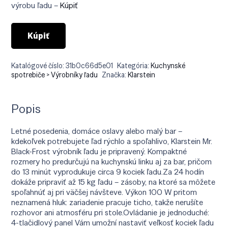
€199.90.
€179.91.
výrobu ľadu –
Kúpiť
Kúpiť
Katalógové číslo:
31b0c66d5e01
Kategória:
Kuchynské
spotrebiče > Výrobníky ľadu
Značka:
Klarstein
Popis
Letné posedenia, domáce oslavy alebo malý bar –
kdekoľvek potrebujete ľad rýchlo a spoľahlivo, Klarstein Mr.
Black-Frost výrobník ľadu je pripravený. Kompaktné
rozmery ho predurčujú na kuchynskú linku aj za bar, pričom
do 13 minút vyprodukuje circa 9 kociek ľadu.Za 24 hodín
dokáže pripraviť až 15 kg ľadu – zásoby, na ktoré sa môžete
spoľahnúť aj pri väčšej návšteve. Výkon 100 W pritom
neznamená hluk: zariadenie pracuje ticho, takže nerušíte
rozhovor ani atmosféru pri stole.Ovládanie je jednoduché:
4-tlačidlový panel Vám umožní nastaviť veľkosť kociek ľadu