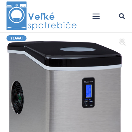
ZĽAVA!