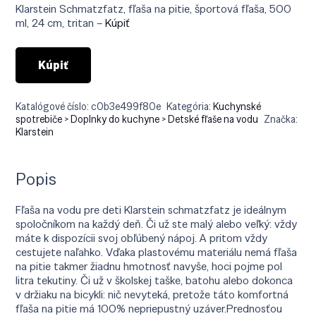
bola:
je:
Klarstein Schmatzfatz, fľaša na pitie, športová fľaša, 500
€29.90.
€19.90.
ml, 24 cm, tritan –
Kúpiť
Kúpiť
Katalógové číslo:
c0b3e499f80e
Kategória:
Kuchynské
spotrebiče > Doplnky do kuchyne > Detské fľaše na vodu
Značka:
Klarstein
Popis
Fľaša na vodu pre deti Klarstein schmatzfatz je ideálnym
spoločníkom na každý deň. Či už ste malý alebo veľký: vždy
máte k dispozícii svoj obľúbený nápoj. A pritom vždy
cestujete naľahko. Vďaka plastovému materiálu nemá fľaša
na pitie takmer žiadnu hmotnosť navyše, hoci pojme pol
litra tekutiny. Či už v školskej taške, batohu alebo dokonca
v držiaku na bicykli: nič nevyteká, pretože táto komfortná
fľaša na pitie má 100% nepriepustný uzáver.Prednosťou