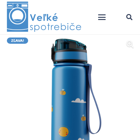
ZĽAVA!