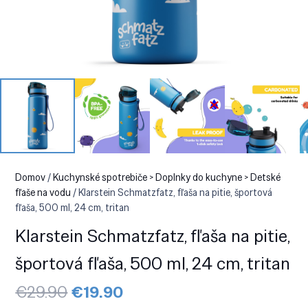
Domov
/
Kuchynské spotrebiče > Doplnky do kuchyne > Detské
fľaše na vodu
/ Klarstein Schmatzfatz, fľaša na pitie, športová
fľaša, 500 ml, 24 cm, tritan
Klarstein Schmatzfatz, fľaša na pitie,
športová fľaša, 500 ml, 24 cm, tritan
Pôvodná
Aktuálna
€
29.90
€
19.90
cena
cena