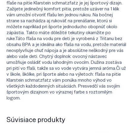
fľaše na pitie Klarstein schmatzfatz je jej športový dizajn.
Zažijete jedinečný komfort pitia, pretože uzáver na 1 klik
vám umožní otvoriť fľašu len jednou rukou. Na bočnej
strane sa nachádza aj rukoväť na prenášanie, ktorú si
môžete napríklad pri športe jednoducho obopnúť okolo
zápästia. Takto máte dôležité tekutiny okamžite po
ruke.Táto fľaša na vodu pre deti je vyrobená z Tritanu bez
obsahu BPA a je ideálna ako fľaša na vodu, pretože materiál
neovplyvňuje chuť nápoja a je absolútne neškodný pre vás
alebo vaše deti. Chytrý doplnok: ovocný nástavec
umožňuje osládiť vodu lahodným ovocím. Dužina zostáva
pri pití vo fľaši, takže sa vo vode vytvára jemná aróma.Či už
v škole, škôlke, pri športe alebo na výletoch: fľaša na pitie
Klarstein schmatzfatz vám ponúka mnoho výhod vo
všetkých každodenných situáciách. Presvedčí vás svojím
športovým dizajnom vo výraznej farbe s roztomilým
logom.
Súvisiace produkty