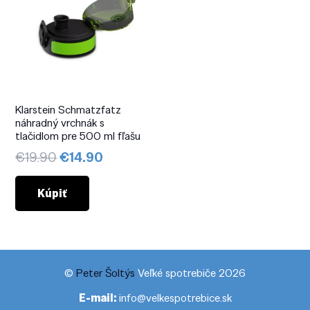
Klarstein Schmatzfatz
náhradný vrchnák s
tlačidlom pre 500 ml fľašu
Pôvodná
Aktuálna
€
19.90
€
14.90
cena
cena
bola:
je:
Kúpiť
€19.90.
€14.90.
©
Peter Šoltýs
Veľké spotrebiče 2026
E-mail:
info@velkespotrebice.sk