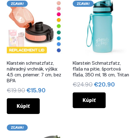
ZĽAVA!
ZĽAVA!
Klarstein schmatzfatz,
Klarstein Schmatzfatz,
náhradný vrchnák, výška:
fľaša na pitie, športová
4,5 cm, priemer: 7 cm, bez
fľaša, 350 ml, 18 cm, Tritan
BPA
Pôvodná
Aktuáln
€
24.90
€
20.90
Pôvodná
Aktuálna
€
19.90
€
15.90
cena
cena
cena
cena
bola:
je:
Kúpiť
bola:
je:
Kúpiť
€24.90.
€20.90.
€19.90.
€15.90.
ZĽAVA!