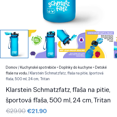
Domov
/
Kuchynské spotrebiče > Doplnky do kuchyne > Detské
fľaše na vodu
/ Klarstein Schmatzfatz, fľaša na pitie, športová
fľaša, 500 ml, 24 cm, Tritan
Klarstein Schmatzfatz, fľaša na pitie,
športová fľaša, 500 ml, 24 cm, Tritan
Pôvodná
Aktuálna
€
29.90
€
21.90
cena
cena