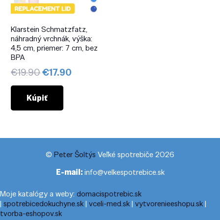
Klarstein Schmatzfatz,
náhradný vrchnák, výška:
4,5 cm, priemer: 7 cm, bez
BPA
Pôvodná
Aktuálna
€
19.90
€
17.90
cena
cena
bola:
je:
Kúpiť
€19.90.
€17.90.
©
Peter Šoltýs
Veľké spotrebiče 2026
E-mail:
info@velkespotrebice.sk
Moje katalógy a weby:
domacispotrebic.sk
|
spotrebicedokuchyne.sk
|
vceli-med.sk
|
vytvorenieeshopu.sk
|
tvorba-eshopov.sk