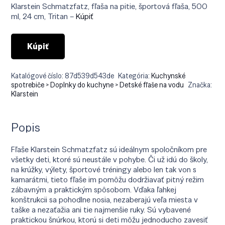
bola:
je:
Klarstein Schmatzfatz, fľaša na pitie, športová fľaša, 500
€29.90.
€21.90.
ml, 24 cm, Tritan –
Kúpiť
Kúpiť
Katalógové číslo:
87d539d543de
Kategória:
Kuchynské
spotrebiče > Doplnky do kuchyne > Detské fľaše na vodu
Značka:
Klarstein
Popis
Fľaše Klarstein Schmatzfatz sú ideálnym spoločníkom pre
všetky deti, ktoré sú neustále v pohybe. Či už idú do školy,
na krúžky, výlety, športové tréningy alebo len tak von s
kamarátmi, tieto fľaše im pomôžu dodržiavať pitný režim
zábavným a praktickým spôsobom. Vďaka ľahkej
konštrukcii sa pohodlne nosia, nezaberajú veľa miesta v
taške a nezaťažia ani tie najmenšie ruky. Sú vybavené
praktickou šnúrkou, ktorú si deti môžu jednoducho zavesiť