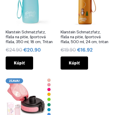
Klarstein Schmatzfatz,
Klarstein Schmatzfatz,
fľaša na pitie, športová
fľaša na pitie, športová
fľaša, 350 ml, 18 cm, Tritan
fľaša, 500 ml, 24 cm, tritan
Pôvodná
Aktuálna
Pôvodná
Aktuálna
€
24.90
€
20.90
€
19.90
€
16.92
cena
cena
cena
cena
bola:
je:
bola:
je:
Kúpiť
Kúpiť
€24.90.
€20.90.
€19.90.
€16.92.
ZĽAVA!