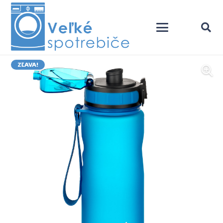
ZĽAVA!