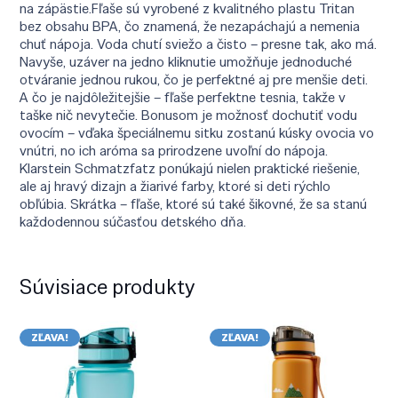
na zápästie.Fľaše sú vyrobené z kvalitného plastu Tritan
bez obsahu BPA, čo znamená, že nezapáchajú a nemenia
chuť nápoja. Voda chutí sviežo a čisto – presne tak, ako má.
Navyše, uzáver na jedno kliknutie umožňuje jednoduché
otváranie jednou rukou, čo je perfektné aj pre menšie deti.
A čo je najdôležitejšie – fľaše perfektne tesnia, takže v
taške nič nevytečie. Bonusom je možnosť dochutiť vodu
ovocím – vďaka špeciálnemu sitku zostanú kúsky ovocia vo
vnútri, no ich aróma sa prirodzene uvoľní do nápoja.
Klarstein Schmatzfatz ponúkajú nielen praktické riešenie,
ale aj hravý dizajn a žiarivé farby, ktoré si deti rýchlo
obľúbia. Skrátka – fľaše, ktoré sú také šikovné, že sa stanú
každodennou súčasťou detského dňa.
Súvisiace produkty
ZĽAVA!
ZĽAVA!