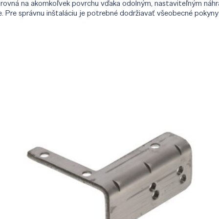
 a rovná na akomkoľvek povrchu vďaka odolným, nastaviteľným náhr
e. Pre správnu inštaláciu je potrebné dodržiavať všeobecné pokyn