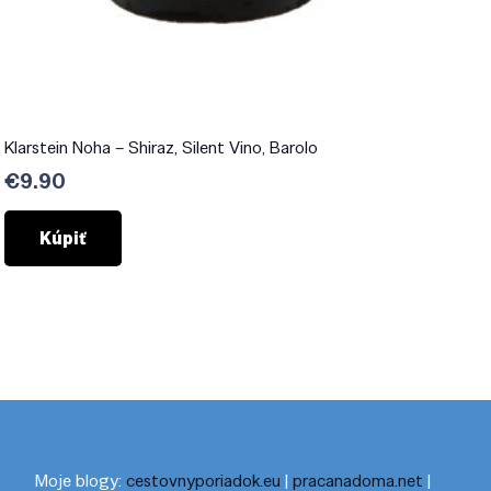
Klarstein Noha – Shiraz, Silent Vino, Barolo
€
9.90
Kúpiť
Moje blogy:
cestovnyporiadok.eu
|
pracanadoma.net
|