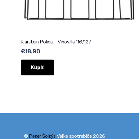
Klarstein Polica – Vinovilla 116/127
€
18.90
Kúpiť
©
Peter Šoltýs
Veľké spotrebiče 2026