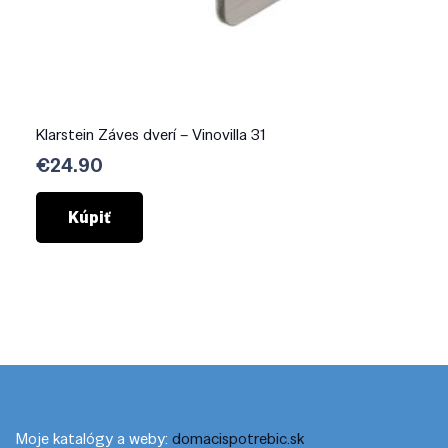
Klarstein Záves dverí – Vinovilla 31
€
24.90
Kúpiť
Moje katalógy a weby:
domacispotrebic.sk