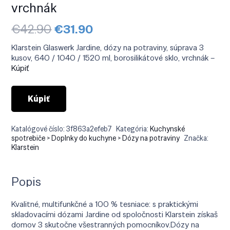
vrchnák
Pôvodná
Aktuálna
€
42.90
€
31.90
cena
cena
bola:
je:
Klarstein Glaswerk Jardine, dózy na potraviny, súprava 3
€42.90.
€31.90.
kusov, 640 / 1040 / 1520 ml, borosilikátové sklo, vrchnák –
Kúpiť
Kúpiť
Katalógové číslo:
3f863a2efeb7
Kategória:
Kuchynské
spotrebiče > Doplnky do kuchyne > Dózy na potraviny
Značka:
Klarstein
Popis
Kvalitné, multifunkčné a 100 % tesniace: s praktickými
skladovacími dózami Jardine od spoločnosti Klarstein získaš
domov 3 skutočne všestranných pomocníkov.Dózy na