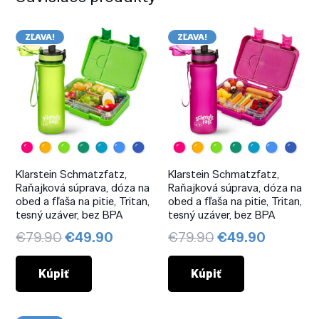
ZĽAVA!
ZĽAVA!
Klarstein Schmatzfatz,
Klarstein Schmatzfatz,
Raňajková súprava, dóza na
Raňajková súprava, dóza na
obed a fľaša na pitie, Tritan,
obed a fľaša na pitie, Tritan,
tesný uzáver, bez BPA
tesný uzáver, bez BPA
Pôvodná
Aktuálna
Pôvodná
Aktuáln
€
79.90
€
49.90
€
79.90
€
49.90
cena
cena
cena
cena
bola:
je:
bola:
je:
Kúpiť
Kúpiť
€79.90.
€49.90.
€79.90.
€49.90.