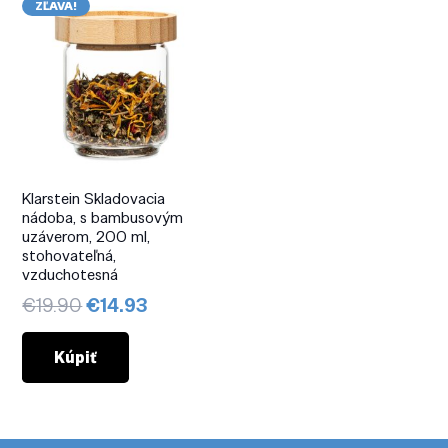
ZĽAVA!
Klarstein Skladovacia
nádoba, s bambusovým
uzáverom, 200 ml,
stohovateľná,
vzduchotesná
Pôvodná
Aktuálna
€
19.90
€
14.93
cena
cena
bola:
je:
Kúpiť
€19.90.
€14.93.