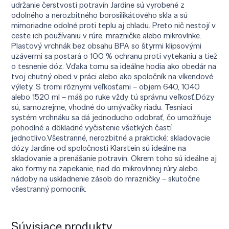
udržanie čerstvosti potravín Jardine sú vyrobené z
odolného a nerozbitného borosilikátového skla a sú
mimoriadne odolné proti teplu aj chladu. Preto nič nestojí v
ceste ich používaniu v rúre, mrazničke alebo mikrovlnke.
Plastový vrchnák bez obsahu BPA so štyrmi klipsovými
uzávermi sa postará o 100 % ochranu proti vytekaniu a tiež
o tesnenie dóz. Vďaka tomu sa ideálne hodia ako obedár na
tvoj chutný obed v práci alebo ako spoločník na víkendové
výlety. S tromi rôznymi veľkosťami – objem 640, 1040
alebo 1520 ml – máš po ruke vždy tú správnu veľkosť.Dózy
sú, samozrejme, vhodné do umývačky riadu. Tesniaci
systém vrchnáku sa dá jednoducho odobrať, čo umožňuje
pohodlné a dôkladné vyčistenie všetkých častí
jednotlivo.Všestranné, nerozbitné a praktické: skladovacie
dózy Jardine od spoločnosti Klarstein sú ideálne na
skladovanie a prenášanie potravín. Okrem toho sú ideálne aj
ako formy na zapekanie, riad do mikrovlnnej rúry alebo
nádoby na uskladnenie zásob do mrazničky – skutočne
všestranný pomocník.
Súvisiace produkty