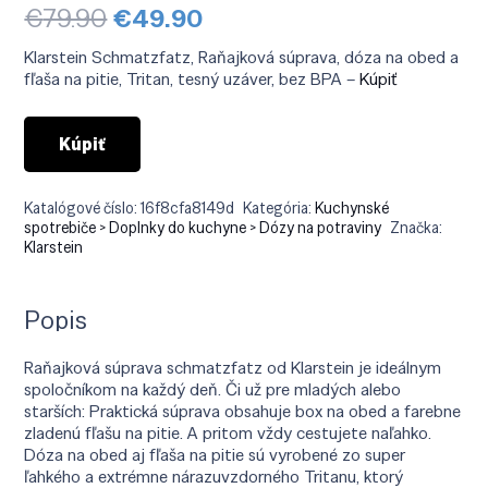
Pôvodná
Aktuálna
€
79.90
€
49.90
cena
cena
bola:
je:
Klarstein Schmatzfatz, Raňajková súprava, dóza na obed a
€79.90.
€49.90.
fľaša na pitie, Tritan, tesný uzáver, bez BPA –
Kúpiť
Kúpiť
Katalógové číslo:
16f8cfa8149d
Kategória:
Kuchynské
spotrebiče > Doplnky do kuchyne > Dózy na potraviny
Značka:
Klarstein
Popis
Raňajková súprava schmatzfatz od Klarstein je ideálnym
spoločníkom na každý deň. Či už pre mladých alebo
starších: Praktická súprava obsahuje box na obed a farebne
zladenú fľašu na pitie. A pritom vždy cestujete naľahko.
Dóza na obed aj fľaša na pitie sú vyrobené zo super
ľahkého a extrémne nárazuvzdorného Tritanu, ktorý