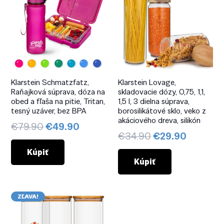
Klarstein Schmatzfatz,
Klarstein Lovage,
Raňajková súprava, dóza na
skladovacie dózy, 0,75, 1,1,
obed a fľaša na pitie, Tritan,
1,5 l, 3 dielna súprava,
tesný uzáver, bez BPA
borosilikátové sklo, veko z
akáciového dreva, silikón
Pôvodná
Aktuálna
€
79.90
€
49.90
Pôvodná
Aktuáln
€
34.90
€
29.90
cena
cena
cena
cena
bola:
je:
Kúpiť
bola:
je:
Kúpiť
€79.90.
€49.90.
€34.90.
€29.90.
ZĽAVA!