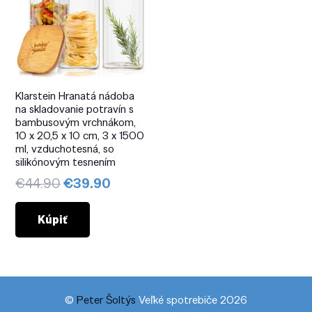
Klarstein Hranatá nádoba
na skladovanie potravín s
bambusovým vrchnákom,
10 x 20,5 x 10 cm, 3 x 1500
ml, vzduchotesná, so
silikónovým tesnením
Pôvodná
Aktuálna
€
44.90
€
39.90
cena
cena
bola:
je:
Kúpiť
€44.90.
€39.90.
©
Peter Šoltýs
Veľké spotrebiče 2026