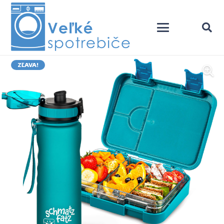
ZĽAVA!