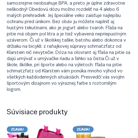
samozrejme neobsahuje BPA, a preto je úplne zdravotne
neškodný! Obedovú dózu možno rozdeliť na 4 alebo 6
malých priehradiek. Jej špeciálne veko zaisťuje najlepšiu
ochranu pred únikom. Bez obáv ju môžete naplniť aj
hustými tekutinami, ako je jogurt alebo tvaroh. Fľaša na
pitie má objem pol litra a je tiež vybavená nepriepustným
uzáverom. Či už v školskej taške, batohu alebo dokonca v
držiaku na bicykli: z raňajkovej súpravy schmatzfatz od
Klarstein nič nevytečie. Dóza na olovrant aj fľaša na pitie sa
dajú umývať v umývačke riadu a ľahko sa čistia.Či už v
škole, škôlke, pri športe alebo na výletoch: fľaša na pitie
schmatzfatz od Klarstein vám ponúka mnoho výhod vo
všetkých každodenných situáciách. Presvedčí vás svojím
športovým dizajnom vo výraznej farbe s roztomilým
logom.
Súvisiace produkty
ZĽAVA!
ZĽAVA!