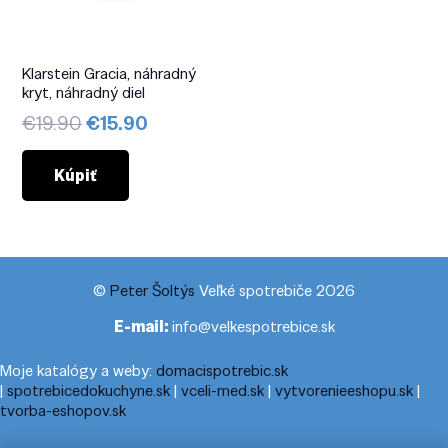
Klarstein Gracia, náhradný
kryt, náhradný diel
Pôvodná
Aktuálna
€
19.90
€
15.90
cena
cena
bola:
je:
Kúpiť
€19.90.
€15.90.
©
Peter Šoltýs
Veľké spotrebiče 2026
E-mail:
info@velkespotrebice.sk
Moje katalógy a weby:
domacispotrebic.sk
|
spotrebicedokuchyne.sk
|
vceli-med.sk
|
vytvorenieeshopu.sk
|
tvorba-eshopov.sk