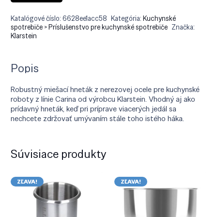
Katalógové číslo:
6628ee1acc58
Kategória:
Kuchynské
spotrebiče > Príslušenstvo pre kuchynské spotrebiče
Značka:
Klarstein
Popis
Robustný miešací hneták z nerezovej ocele pre kuchynské
roboty z línie Carina od výrobcu Klarstein. Vhodný aj ako
prídavný hneták, keď pri príprave viacerých jedál sa
nechcete zdržovať umývaním stále toho istého háka.
Súvisiace produkty
ZĽAVA!
ZĽAVA!