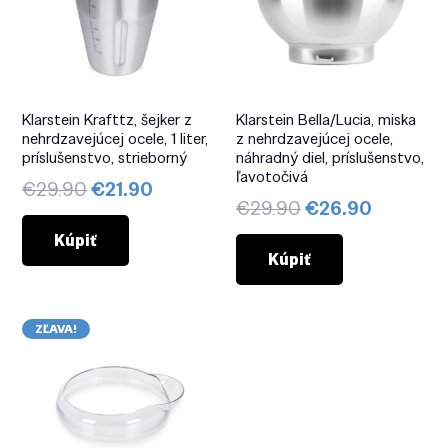
Klarstein Krafttz, šejker z
Klarstein Bella/Lucia, miska
nehrdzavejúcej ocele, 1 liter,
z nehrdzavejúcej ocele,
príslušenstvo, strieborný
náhradný diel, príslušenstvo,
ľavotočivá
Pôvodná
Aktuálna
€
29.90
€
21.90
Pôvodná
Aktuáln
€
29.90
€
26.90
cena
cena
cena
cena
bola:
je:
Kúpiť
bola:
je:
Kúpiť
€29.90.
€21.90.
€29.90.
€26.90.
ZĽAVA!