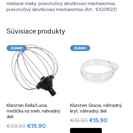
miešacie misky: pravotočivý skrutkovací mechanizmus,
pravotočivý skrutkovací mechanizmus (Art.: 10031522)
Súvisiace produkty
ZĽAVA!
ZĽAVA!
Klarstein Bella/Lucia,
Klarstein Gracia, náhradný
metlička na sneh, náhradný
kryt, náhradný diel
diel
Pôvodná
Aktuálna
€
19.90
€
15.90
Pôvodná
Aktuálna
€
29.90
€
19.90
cena
cena