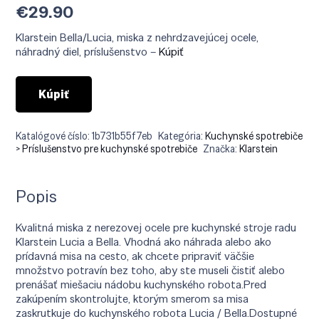
€
29.90
Klarstein Bella/Lucia, miska z nehrdzavejúcej ocele,
náhradný diel, príslušenstvo –
Kúpiť
Kúpiť
Katalógové číslo:
1b731b55f7eb
Kategória:
Kuchynské spotrebiče
> Príslušenstvo pre kuchynské spotrebiče
Značka:
Klarstein
Popis
Kvalitná miska z nerezovej ocele pre kuchynské stroje radu
Klarstein Lucia a Bella. Vhodná ako náhrada alebo ako
prídavná misa na cesto, ak chcete pripraviť väčšie
množstvo potravín bez toho, aby ste museli čistiť alebo
prenášať miešaciu nádobu kuchynského robota.Pred
zakúpením skontrolujte, ktorým smerom sa misa
zaskrutkuje do kuchynského robota Lucia / Bella.Dostupné