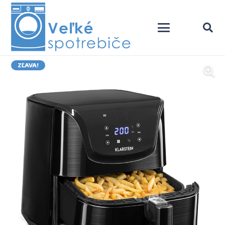
ZĽAVA!