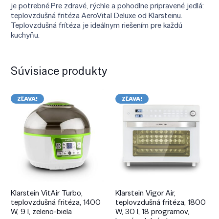
je potrebné.Pre zdravé, rýchle a pohodlne pripravené jedlá:
teplovzdušná fritéza AeroVital Deluxe od Klarsteinu.
Teplovzdušná frítéza je ideálnym riešením pre každú
kuchyňu.
Súvisiace produkty
ZĽAVA!
ZĽAVA!
Klarstein VitAir Turbo,
Klarstein Vigor Air,
teplovzdušná fritéza, 1400
teplovzdušná fritéza, 1800
W, 9 l, zeleno-biela
W, 30 l, 18 programov,