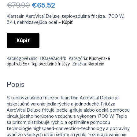
Pôvodná
Aktuálna
€
79.90
€
65.52
cena
cena
bola:
je:
Klarstein AeroVital Deluxe, teplovzdušná fritéza, 1700 W,
€79.90.
€65.52.
5,4 l, nehrdzavejúca oceľ –
Kúpiť
Kúpiť
Katalógové číslo:
af0aee2ac4fb
Kategória:
Kuchynské
spotrebiče > Teplovzdušné fritézy
Značka:
Klarstein
Popis
S teplovzdušnou fritézou Klarstein AeroVital Deluxe je
nízkotučné varenie jedla rýchle a jednoduché. Fritéza
AeroVital Deluxe frituje, pečie, griluje alebo opeká pomocou
cirkulujúceho horúceho vzduchu s výkonom 1700 W. Teplo
sa pritom distribuuje rýchlo a optimálne pomocou
technológie highspeed-convection-technology a potraviny
uvarí zo všetkých strán šetrne a rýchlo, rozmrazovanie nie