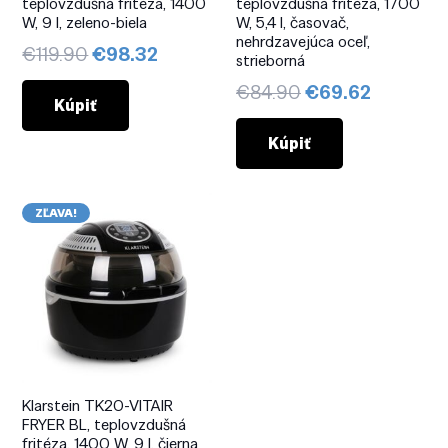
teplovzdušná fritéza, 1400
teplovzdušná fritéza, 1700
W, 9 l, zeleno-biela
W, 5,4 l, časovač,
nehrdzavejúca oceľ,
Pôvodná
Aktuálna
€
119.90
€
98.32
strieborná
cena
cena
Pôvodná
Aktuáln
€
84.90
€
69.62
bola:
je:
Kúpiť
cena
cena
€119.90.
€98.32.
bola:
je:
Kúpiť
€84.90.
€69.62.
ZĽAVA!
Klarstein TK20-VITAIR
FRYER BL, teplovzdušná
fritéza, 1400 W, 9 l, čierna