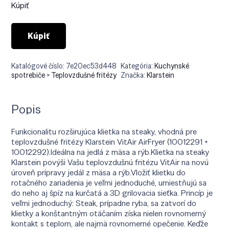
Kúpiť
Kúpiť
Katalógové číslo:
7e20ec53d448
Kategória:
Kuchynské
spotrebiče > Teplovzdušné fritézy
Značka:
Klarstein
Popis
Funkcionalitu rozširujúca klietka na steaky, vhodná pre
teplovzdušné fritézy Klarstein VitAir AirFryer (10012291 +
10012292).Ideálna na jedlá z mäsa a rýb.Klietka na steaky
Klarstein povýši Vašu teplovzdušnú fritézu VitAir na novú
úroveň prípravy jedál z mäsa a rýb.Vložiť klietku do
rotačného zariadenia je veľmi jednoduché, umiestňujú sa
do neho aj špíz na kurčatá a 3D grilovacia sieťka. Princíp je
veľmi jednoduchý: Steak, prípadne ryba, sa zatvorí do
klietky a konštantným otáčaním získa nielen rovnomerný
kontakt s teplom, ale najmä rovnomerné opečenie. Keďže