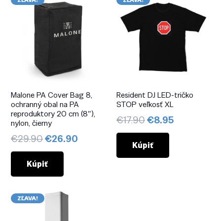
ZĽAVA!
ZĽAVA!
Malone PA Cover Bag 8,
Resident DJ LED-tričko
ochranný obal na PA
STOP veľkosť XL
reproduktory 20 cm (8″),
Pôvodná
Aktuálna
€
17.90
€
8.95
nylon, čierny
cena
cena
Pôvodná
Aktuálna
€
29.90
€
26.90
bola:
je:
Kúpiť
cena
cena
€17.90.
€8.95.
bola:
je:
Kúpiť
€29.90.
€26.90.
ZĽAVA!