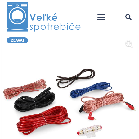
ZĽAVA!