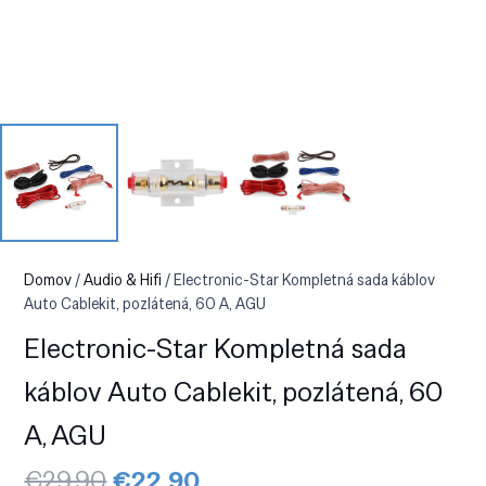
Domov
/
Audio & Hifi
/ Electronic-Star Kompletná sada káblov
Auto Cablekit, pozlátená, 60 A, AGU
Electronic-Star Kompletná sada
káblov Auto Cablekit, pozlátená, 60
A, AGU
Pôvodná
Aktuálna
€
29.90
€
22.90