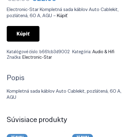
cena
cena
bola:
je:
Electronic-Star Kompletná sada káblov Auto Cablekit,
€29.90.
€22.90.
pozlátená, 60 A, AGU –
Kúpiť
Kúpiť
Katalógové číslo:
b661cb3d9002
Kategória:
Audio & Hifi
Značka:
Electronic-Star
Popis
Kompletná sada káblov Auto Cablekit, pozlátená, 60 A,
AGU
Súvisiace produkty