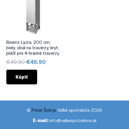
Beamz Lycra, 200 cm,
biely, obal na traverzy, kryt,
plášť pre 4-hranné traverzy
Pôvodná
Aktuálna
€
49.90
€
46.90
cena
cena
bola:
je:
Kúpiť
€49.90.
€46.90.
©
Peter Šoltýs
Veľké spotrebiče 2026
E-mail:
info@velkespotrebice.sk