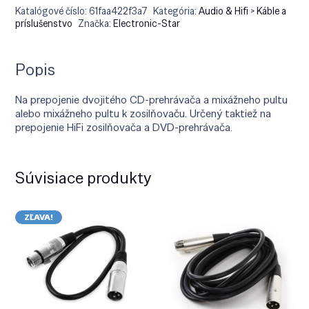
Katalógové číslo:
61faa422f3a7
Kategória:
Audio & Hifi > Káble a
príslušenstvo
Značka:
Electronic-Star
Popis
Na prepojenie dvojitého CD-prehrávača a mixážneho pultu
alebo mixážneho pultu k zosilňovaču. Určený taktiež na
prepojenie HiFi zosilňovača a DVD-prehrávača.
Súvisiace produkty
ZĽAVA!