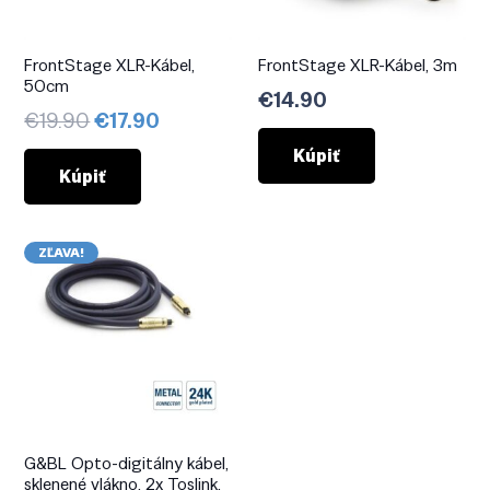
FrontStage XLR-Kábel,
FrontStage XLR-Kábel, 3m
50cm
€
14.90
Pôvodná
Aktuálna
€
19.90
€
17.90
cena
cena
Kúpiť
bola:
je:
Kúpiť
€19.90.
€17.90.
ZĽAVA!
G&BL Opto-digitálny kábel,
sklenené vlákno, 2x Toslink,