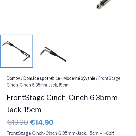
Domov
/
Domáce spotrebiče > Moderné bývanie
/ FrontStage
Cinch-Cinch 6,35mm-Jack, 15cm
FrontStage Cinch-Cinch 6,35mm-
Jack, 15cm
Pôvodná
Aktuálna
€
19.90
€
14.90
cena
cena
bola:
je:
FrontStage Cinch-Cinch 6,35mm-Jack, 15cm –
Kúpiť