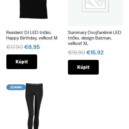
Resident DJ LED tričko,
Summary Dvojfarebné LED
Happy Birthday, veľkosť M
tričko, design Batman,
veľkosť XL
Pôvodná
Aktuálna
€
17.90
€
8.95
Pôvodná
Aktuálna
€
19.90
€
15.92
cena
cena
cena
cena
bola:
je:
Kúpiť
bola:
je:
Kúpiť
€17.90.
€8.95.
€19.90.
€15.92.
ZĽAVA!