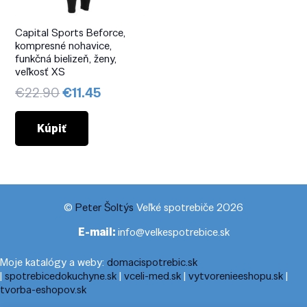
Capital Sports Beforce,
kompresné nohavice,
funkčná bielizeň, ženy,
veľkosť XS
Pôvodná
Aktuálna
€
22.90
€
11.45
cena
cena
bola:
je:
Kúpiť
€22.90.
€11.45.
©
Peter Šoltýs
Veľké spotrebiče 2026
E-mail:
info@velkespotrebice.sk
Moje katalógy a weby:
domacispotrebic.sk
|
spotrebicedokuchyne.sk
|
vceli-med.sk
|
vytvorenieeshopu.sk
|
tvorba-eshopov.sk