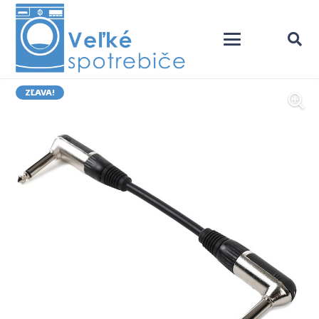
ZĽAVA!