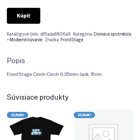
€19.90.
€14.90.
Kúpiť
Katalógové číslo:
df6ada8806a9
Kategória:
Domáce spotrebiče
> Moderné bývanie
Značka:
FrontStage
Popis
FrontStage Cinch-Cinch 6,35mm-Jack, 15cm
Súvisiace produkty
ZĽAVA!
ZĽAVA!