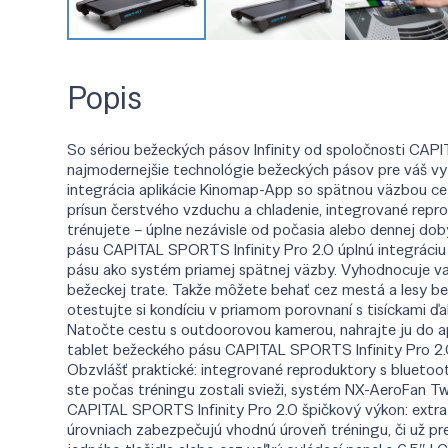
Popis
So sériou bežeckých pásov Infinity od spoločnosti CAP
najmodernejšie technológie bežeckých pásov pre váš vytr
integrácia aplikácie Kinomap-App so spätnou väzbou ce
prísun čerstvého vzduchu a chladenie, integrované rep
trénujete – úplne nezávisle od počasia alebo dennej d
pásu CAPITAL SPORTS Infinity Pro 2.0 úplnú integráciu a
pásu ako systém priamej spätnej väzby. Vyhodnocuje vaše
bežeckej trate. Takže môžete behať cez mestá a lesy bez
otestujte si kondíciu v priamom porovnaní s tisíckami ď
Natočte cestu s outdoorovou kamerou, nahrajte ju do a
tablet bežeckého pásu CAPITAL SPORTS Infinity Pro 2.0 p
Obzvlášť praktické: integrované reproduktory s bluetoo
ste počas tréningu zostali svieži, systém NX-AeroFan T
CAPITAL SPORTS Infinity Pro 2.0 špičkový výkon: extra 
úrovniach zabezpečujú vhodnú úroveň tréningu, či už pr