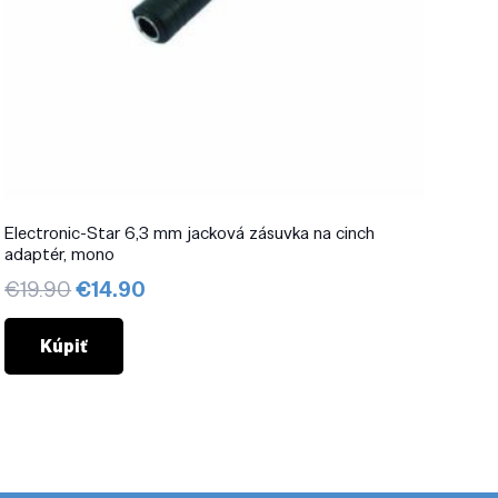
Electronic-Star 6,3 mm jacková zásuvka na cinch
adaptér, mono
Pôvodná
Aktuálna
€
19.90
€
14.90
cena
cena
bola:
je:
Kúpiť
€19.90.
€14.90.