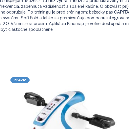
 LCD displejom. Môžeš si tu tiež vybrať medzi 25 prednastavenými 
rekvencia, zabehnutá vzdialenosť a spálené kalórie. O obzvlášť prí
e odpružuje. Po tréningu je pred tréningom: bežecký pás CAPITAL
 systému SoftFold a ľahko sa premiestňuje pomocou integrovaných
.0. Všimnite si, prosím: Aplikácia Kinomap je voľne dostupná a m
 byť čiastočne spoplatnené.
ZĽAVA!