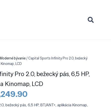
 Moderné bývanie
/ Capital Sports Infinity Pro 2.0, bežecký
ia Kinomap, LCD
inity Pro 2.0, bežecký pás, 6,5 HP,
ia Kinomap, LCD
vodná
Aktuálna
1,249.90
na
cena
la:
je:
2.0, bežecký pás, 6,5 HP, BT/ANT+, aplikácia Kinomap,
,599.90.
€1,249.90.