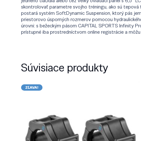
jedného tlačidla alebo cez veľký ovládací panel s 6,5″
skontrolovať parametre svojho tréningu, ako sú tepová f
postará systém SoftDynamic Suspension, ktorý pás jemn
priestorovo úsporných rozmerov pomocou hydraulického
úrovni: s bežeckým pásom CAPITAL SPORTS Infinity Pro 2
prístupné iba prostredníctvom online registrácie a môžu
Súvisiace produkty
ZĽAVA!