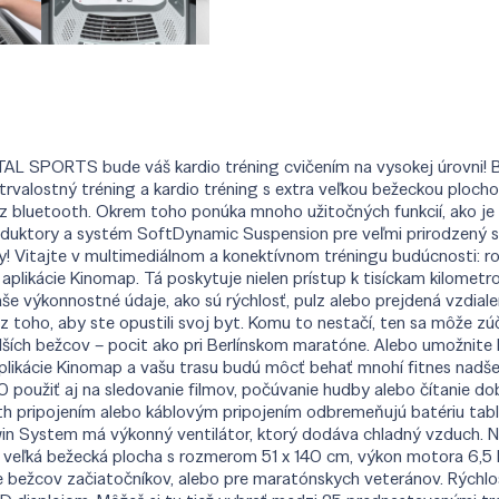
ITAL SPORTS bude váš kardio tréning cvičením na vysokej úrovni!
valostný tréning a kardio tréning s extra veľkou bežeckou plochou
z bluetooth. Okrem toho ponúka mnoho užitočných funkcií, ako j
roduktory a systém SoftDynamic Suspension pre veľmi prirodzený
oby! Vitajte v multimediálnom a konektívnom tréningu budúcnosti:
plikácie Kinomap. Tá poskytuje nielen prístup k tisíckam kilometro
 výkonnostné údaje, ako sú rýchlosť, pulz alebo prejdená vzdialen
 toho, aby ste opustili svoj byt. Komu to nestačí, ten sa môže zú
alších bežcov – pocit ako pri Berlínskom maratóne. Alebo umožnite 
plikácie Kinomap a vašu trasu budú môcť behať mnohí fitnes nadš
oužiť aj na sledovanie filmov, počúvanie hudby alebo čítanie dobr
th pripojením alebo káblovým pripojením odbremeňujú batériu tab
win System má výkonný ventilátor, ktorý dodáva chladný vzduch. Ni
veľká bežecká plocha s rozmerom 51 x 140 cm, výkon motora 6,5 HP
e bežcov začiatočníkov, alebo pre maratónskych veteránov. Rýchl