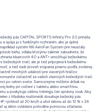
 Bežecký pás CAPITAL SPORTS Infinity Pro 2.0 prináša
 a spája ju s funkčným rozhraním, ako je úplná
e napríklad systém NX-AeroFan System pre neustály
 spôsob behu, vďaka ktorýmu takmer zabudnete, že
 rozhrania bluetooth 4.0 a ANT+ umožňujú bežeckému
v bežeckých tratí, ale je tiež pripojená k bežeckému
osť, a tiež riadi úroveň stúpania priamo podľa zvolenej
častniť mnohých udalostí pre viacerých hráčov:
komunite zúčastniť sa vašich vlastných bežeckých tratí.
enci po celom svete. Samozrejme môžete držiak na
ej knihy pri cvičení z tabletu alebo smartfónu.
letu a poskytujú vášmu tréningu ten správny zvuk. Aby
elen z hľadiska multimédií dosahuje bežecký pás
, rýchlosť až 20 km/h a uhol sklonu až do 12 % v 24
osť aj sklon ovládate pohodlne pomocou stlačenia