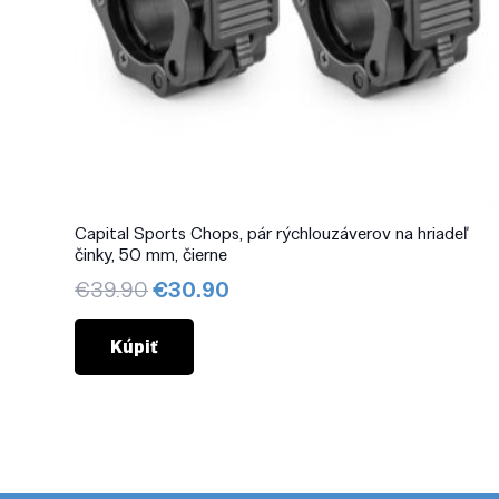
Capital Sports Chops, pár rýchlouzáverov na hriadeľ
činky, 50 mm, čierne
Pôvodná
Aktuálna
€
39.90
€
30.90
cena
cena
bola:
je:
Kúpiť
€39.90.
€30.90.