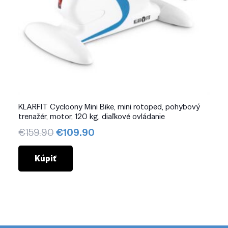
KLARFIT Cycloony Mini Bike, mini rotoped, pohybový
trenažér, motor, 120 kg, diaľkové ovládanie
Pôvodná
Aktuálna
€
159.90
€
109.90
cena
cena
bola:
je:
Kúpiť
€159.90.
€109.90.