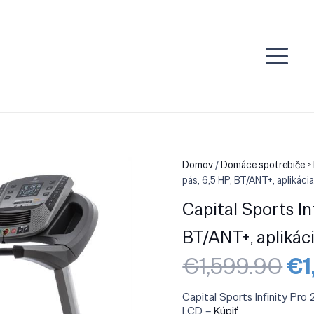
Domov
/
Domáce spotrebiče >
pás, 6,5 HP, BT/ANT+, aplikác
Capital Sports Inf
BT/ANT+, aplikác
Pô
€
1,599.90
€
ce
bo
Capital Sports Infinity Pro 
€1
LCD –
Kúpiť