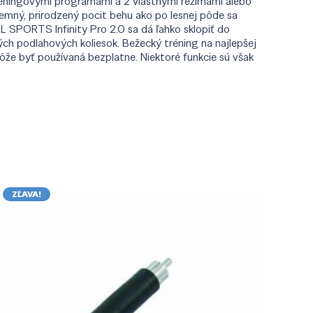
tréningovými programami a 2 vlastnými režimami alebo
jemný, prirodzený pocit behu ako po lesnej pôde sa
 SPORTS Infinity Pro 2.0 sa dá ľahko sklopiť do
 podlahových koliesok. Bežecký tréning na najlepšej
ôže byť používaná bezplatne. Niektoré funkcie sú však
ZĽAVA!