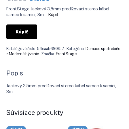
cena
cena
bola:
je:
FrontStage Jackový 3,5mm predlžovací stereo kábel
€19.90.
€15.90.
samec k samici, 3m –
Kúpiť
Kúpiť
Katalógové číslo:
54eaab616857
Kategória:
Domáce spotrebiče
> Moderné bývanie
Značka:
FrontStage
Popis
Jackový 3,5mm predlžovací stereo kábel samec k samici,
3m
Súvisiace produkty