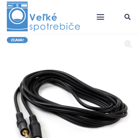
ZĽAVA!