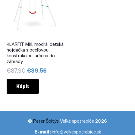
KLARFIT Miri, modrá, detská
hojdačka s oceľovou
konštrukciou, určená do
záhrady
Pôvodná
Aktuálna
€
87.90
€
39.56
cena
cena
bola:
je:
Kúpiť
€87.90.
€39.56.
©
Peter Šoltýs
Veľké spotrebiče 2026
E-mail:
info@velkespotrebice.sk