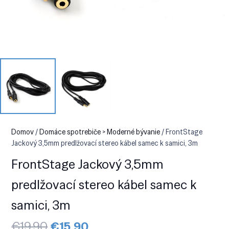
Domov
/
Domáce spotrebiče > Moderné bývanie
/ FrontStage
Jackový 3,5mm predlžovací stereo kábel samec k samici, 3m
FrontStage Jackový 3,5mm
predlžovací stereo kábel samec k
samici, 3m
Pôvodná
Aktuálna
€
19.90
€
15.90