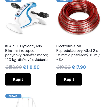
ZĽAVA!
ZĽAVA!
KLARFIT Cycloony Mini
Electronic-Star
Bike, mini rotoped,
Reproduktorový kábel 2 x
pohybový trenažér, motor,
1,5 mm2, priehľadný, 10 m /
120 kg, diaľkové ovládanie
+ Kz
Pôvodná
Aktuálna
Pôvodná
Aktuálna
€
159.90
€
119.90
€
19.90
€
17.90
cena
cena
cena
cena
bola:
je:
bola:
je:
Kúpiť
Kúpiť
€159.90.
€119.90.
€19.90.
€17.90.
ZĽAVA!