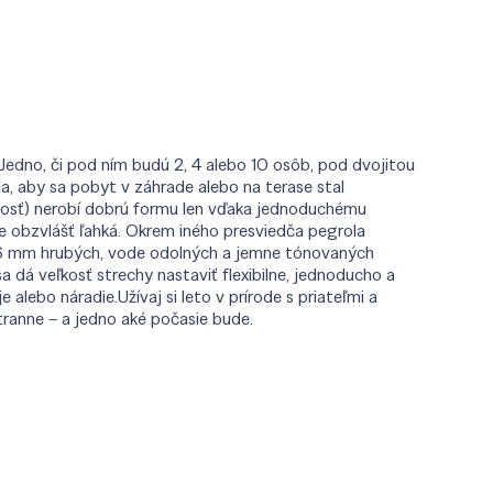
edno, či pod ním budú 2, 4 alebo 10 osôb, pod dvojitou
la, aby sa pobyt v záhrade alebo na terase stal
ľkosť) nerobí dobrú formu len vďaka jednoduchému
 je obzvlášť ľahká. Okrem iného presviedča pegrola
o 6 mm hrubých, vode odolných a jemne tónovaných
 dá veľkosť strechy nastaviť flexibilne, jednoducho a
alebo náradie.Užívaj si leto v prírode s priateľmi a
tranne – a jedno aké počasie bude.