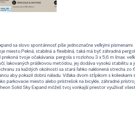
pand sa slovo spontánnosť píše jednoznačne veľkými písmenami. J
je miesto.Pekná, stabilná a flexibilná, taká má byť záhradná pergo
prekoná tvoje očakávania: pergola s rozlohou 3 x 5,6 m (max. ve
 tyčí, lakovaných práškovou metódou, jej dodáva vysokú stabilitu a
chranu za každých okolností sa stará ľahko naklonená strecha z
ncu aby pokazil dobrú náladu. Vďaka dvom stĺpikom s kolieskami sa
o parkovacie miesto alebo prístrešok na bicykle, záhradné prístroje 
heon Solid Sky Expand môžeš tvoj vonkajší priestor využívať všes