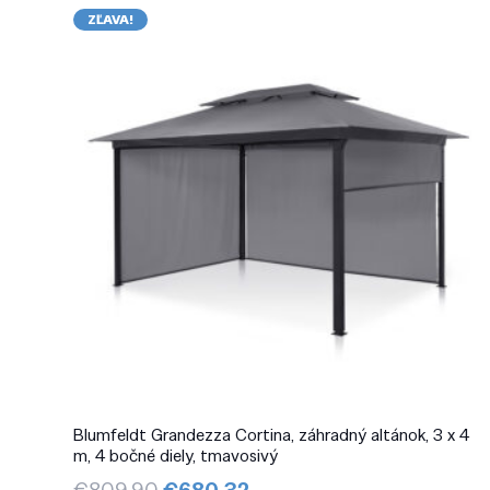
ZĽAVA!
Blumfeldt Grandezza Cortina, záhradný altánok, 3 x 4
m, 4 bočné diely, tmavosivý
Pôvodná
Aktuálna