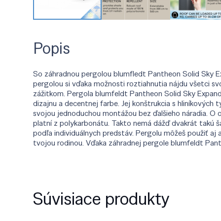
Popis
So záhradnou pergolou blumfledt Pantheon Solid Sky Ex
pergolou si vďaka možnosti roztiahnutia nájdu všetci svo
zážitkom. Pergola blumfeldt Pantheon Solid Sky Expand 
dizajnu a decentnej farbe. Jej konštrukcia s hliníkových
svojou jednoduchou montážou bez ďalšieho náradia. O o
platní z polykarbonátu. Takto nemá dážď dvakrát takú ša
podľa individuálnych predstáv. Pergolu môžeš použiť aj ak
tvojou rodinou. Vďaka záhradnej pergole blumfeldt Pant
Súvisiace produkty