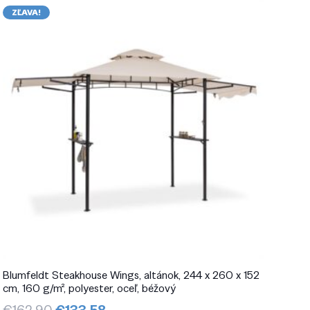
ZĽAVA!
Blumfeldt Steakhouse Wings, altánok, 244 x 260 x 152
cm, 160 g/m², polyester, oceľ, béžový
Pôvodná
Aktuálna