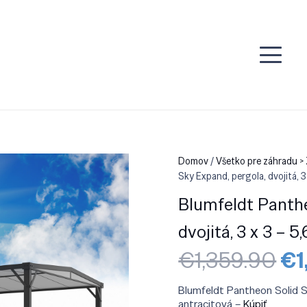
Domov
/
Všetko pre záhradu >
Sky Expand, pergola, dvojitá, 3 
Blumfeldt Panthe
dvojitá, 3 x 3 – 5
Pô
€
1,359.90
€
1
ce
bo
Blumfeldt Pantheon Solid Sky
€1
antracitová –
Kúpiť