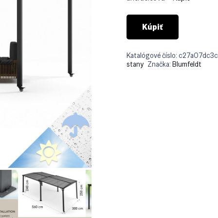
Kúpiť
Katalógové číslo:
c27a07dc3
stany
Značka:
Blumfeldt