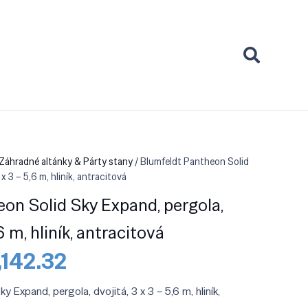
 Záhradné altánky & Párty stany
/ Blumfeldt Pantheon Solid
x 3 – 5,6 m, hliník, antracitová
on Solid Sky Expand, pergola,
,6 m, hliník, antracitová
vodná
Aktuálna
,142.32
na
cena
la:
je:
 Expand, pergola, dvojitá, 3 x 3 – 5,6 m, hliník,
,359.90.
€1,142.32.