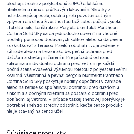
plochej streche z polykarbonátu (PC) a ľahkému
hliníkovému rámu s práškovým lakovaním. Skrutky z
nehrdzavejúcej ocele, odolné proti poveternostným
vplyvom a s dlhou živostnosťou tiež zabezpečujú vysokú
stabilitu celej konštrukcie. Pergola blumfeldt Pantheon
Cortina Solid Sky sa dá jednoducho upevniť na vhodné
podlahy pomocou dodávaných kolíkov alebo sa dá pevne
zoskrutkovať s terasou. Pavilón obohatí tvoje sedenie v
záhrade alebo na terase ako bezpečná ochrana pred
dažďom a slnečným žiarením. Pre prípadnú ochranu
súkromia a individuálnu ochranu pred vetrom je každá
bočná stena vybavená výsuvnou roletou z polyesteru.Veľmi
kvalitná, všestranná a pevná: pergola blumfeldt Pantheon
Cortina Solid Sky poskytuje hodiny odpočinku v záhrade
alebo na terase so spoľahlivou ochranou pred dažďom a
slnkom a s bočnými roletami sa postará o ochranu pred
pohľadmi aj vetrom. V prípade tažkej snehovej pokrývky je
potrebné sneh zo strechy odstrániť, keďže tento produkt
nie je stavaný na tento účel.
Súvisiace produkty