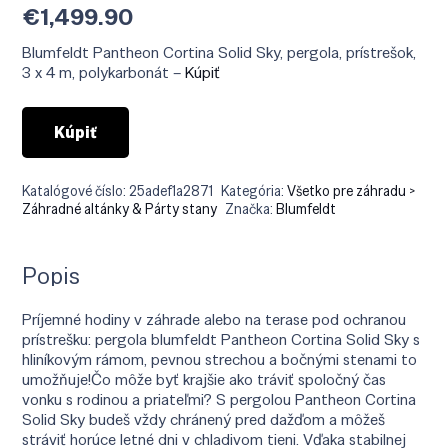
€
1,499.90
Blumfeldt Pantheon Cortina Solid Sky, pergola, prístrešok,
3 x 4 m, polykarbonát –
Kúpiť
Kúpiť
Katalógové číslo:
25adef1a2871
Kategória:
Všetko pre záhradu >
Záhradné altánky & Párty stany
Značka:
Blumfeldt
Popis
Príjemné hodiny v záhrade alebo na terase pod ochranou
prístrešku: pergola blumfeldt Pantheon Cortina Solid Sky s
hliníkovým rámom, pevnou strechou a bočnými stenami to
umožňuje!Čo môže byť krajšie ako tráviť spoločný čas
vonku s rodinou a priateľmi? S pergolou Pantheon Cortina
Solid Sky budeš vždy chránený pred dažďom a môžeš
stráviť horúce letné dni v chladivom tieni. Vďaka stabilnej