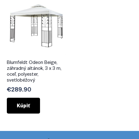
Blumfeldt Odeon Beige,
záhradný altánok, 3 x 3 m,
oceľ, polyester,
svetlobéžový
€
289.90
Kúpiť