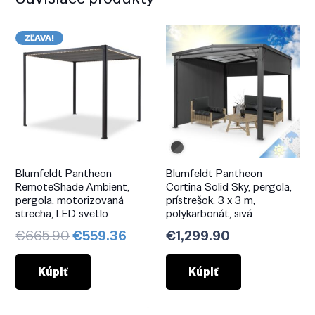
ZĽAVA!
Blumfeldt Pantheon
Blumfeldt Pantheon
RemoteShade Ambient,
Cortina Solid Sky, pergola,
pergola, motorizovaná
prístrešok, 3 x 3 m,
strecha, LED svetlo
polykarbonát, sivá
Pôvodná
Aktuálna
€
665.90
€
559.36
€
1,299.90
cena
cena
bola:
je:
Kúpiť
Kúpiť
€665.90.
€559.36.