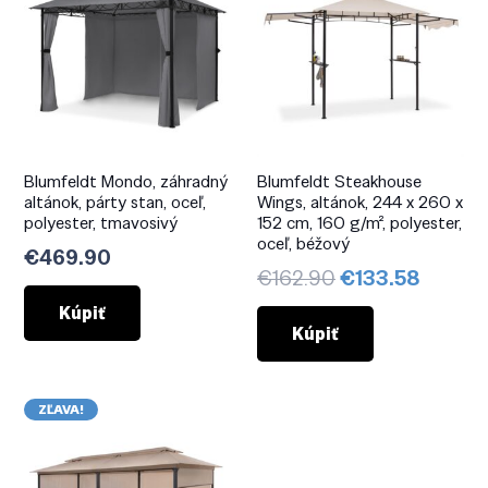
Blumfeldt Mondo, záhradný
Blumfeldt Steakhouse
altánok, párty stan, oceľ,
Wings, altánok, 244 x 260 x
polyester, tmavosivý
152 cm, 160 g/m², polyester,
oceľ, béžový
€
469.90
Pôvodná
Aktuál
€
162.90
€
133.58
cena
cena
Kúpiť
bola:
je:
Kúpiť
€162.90.
€133.5
ZĽAVA!