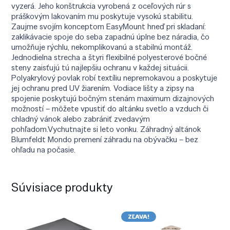
vyzerá. Jeho konštrukcia vyrobená z oceľových rúr s
práškovým lakovaním mu poskytuje vysokú stabilitu.
Zaujme svojím konceptom EasyMount hneď pri skladaní:
zaklikávacie spoje do seba zapadnú úplne bez náradia, čo
umožňuje rýchlu, nekomplikovanú a stabilnú montáž.
Jednodielna strecha a štyri flexibilné polyesterové bočné
steny zaisťujú tú najlepšiu ochranu v každej situácii.
Polyakrylový povlak robí textíliu nepremokavou a poskytuje
jej ochranu pred UV žiarením. Vodiace lišty a zipsy na
spojenie poskytujú bočným stenám maximum dizajnových
možností – môžete vpustiť do altánku svetlo a vzduch či
chladný vánok alebo zabrániť zvedavým
pohľadom.Vychutnajte si leto vonku. Záhradný altánok
Blumfeldt Mondo premení záhradu na obývačku – bez
ohľadu na počasie.
Súvisiace produkty
ZĽAVA!