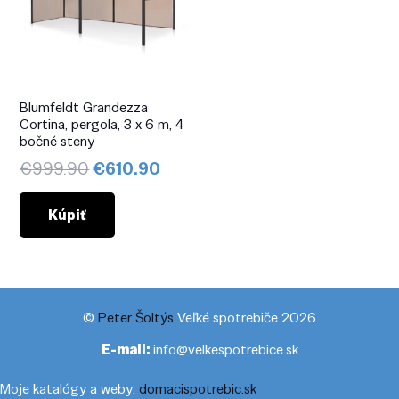
Blumfeldt Grandezza
Cortina, pergola, 3 x 6 m, 4
bočné steny
Pôvodná
Aktuálna
€
999.90
€
610.90
cena
cena
bola:
je:
Kúpiť
€999.90.
€610.90.
©
Peter Šoltýs
Veľké spotrebiče 2026
E-mail:
info@velkespotrebice.sk
Moje katalógy a weby:
domacispotrebic.sk