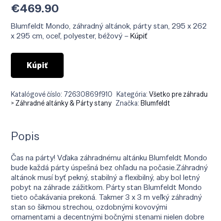
€
469.90
Blumfeldt Mondo, záhradný altánok, párty stan, 295 x 262
x 295 cm, oceľ, polyester, béžový –
Kúpiť
Kúpiť
Katalógové číslo:
72630869f910
Kategória:
Všetko pre záhradu
> Záhradné altánky & Párty stany
Značka:
Blumfeldt
Popis
Čas na párty! Vďaka záhradnému altánku Blumfeldt Mondo
bude každá párty úspešná bez ohľadu na počasie.Záhradný
altánok musí byť pekný, stabilný a flexibilný, aby bol letný
pobyt na záhrade zážitkom. Párty stan Blumfeldt Mondo
tieto očakávania prekoná. Takmer 3 x 3 m veľký záhradný
stan so šikmou strechou, ozdobnými kovovými
ornamentami a decentnými bočnými stenami nielen dobre