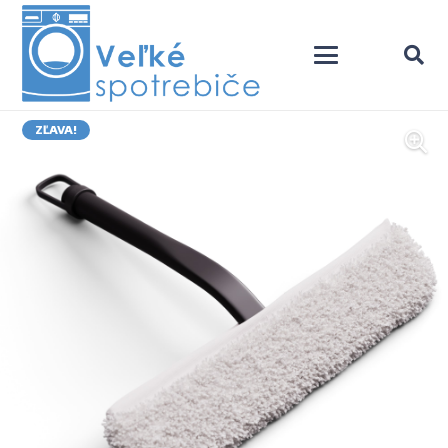
ZĽAVA!