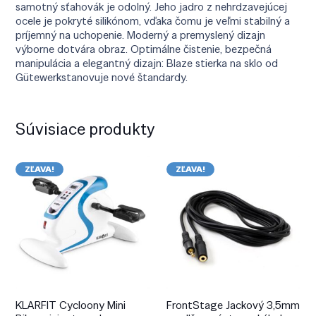
samotný sťahovák je odolný. Jeho jadro z nehrdzavejúcej
ocele je pokryté silikónom, vďaka čomu je veľmi stabilný a
príjemný na uchopenie. Moderný a premyslený dizajn
výborne dotvára obraz. Optimálne čistenie, bezpečná
manipulácia a elegantný dizajn: Blaze stierka na sklo od
Gütewerkstanovuje nové štandardy.
Súvisiace produkty
ZĽAVA!
ZĽAVA!
KLARFIT Cycloony Mini
FrontStage Jackový 3,5mm