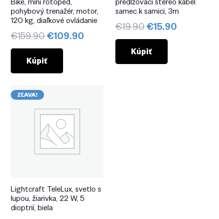
Bike, mini rotoped,
predlžovací stereo kábel
pohybový trenažér, motor,
samec k samici, 3m
120 kg, diaľkové ovládanie
Pôvodná
Aktuálna
€
19.90
€
15.90
Pôvodná
Aktuálna
€
159.90
€
109.90
cena
cena
cena
cena
bola:
je:
Kúpiť
bola:
je:
Kúpiť
€19.90.
€15.90.
€159.90.
€109.90.
ZĽAVA!
Lightcraft TeleLux, svetlo s
lupou, žiarivka, 22 W, 5
dioptrií, biela