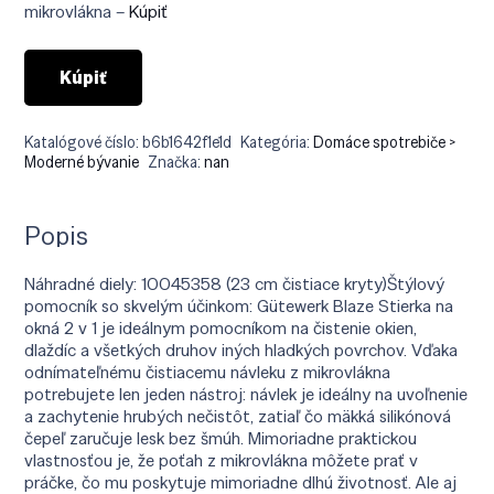
€21.90.
€19.90.
mikrovlákna –
Kúpiť
Kúpiť
Katalógové číslo:
b6b1642f1e1d
Kategória:
Domáce spotrebiče >
Moderné bývanie
Značka:
nan
Popis
Náhradné diely: 10045358 (23 cm čistiace kryty)Štýlový
pomocník so skvelým účinkom: Gütewerk Blaze Stierka na
okná 2 v 1 je ideálnym pomocníkom na čistenie okien,
dlaždíc a všetkých druhov iných hladkých povrchov. Vďaka
odnímateľnému čistiacemu návleku z mikrovlákna
potrebujete len jeden nástroj: návlek je ideálny na uvoľnenie
a zachytenie hrubých nečistôt, zatiaľ čo mäkká silikónová
čepeľ zaručuje lesk bez šmúh. Mimoriadne praktickou
vlastnosťou je, že poťah z mikrovlákna môžete prať v
práčke, čo mu poskytuje mimoriadne dlhú životnosť. Ale aj