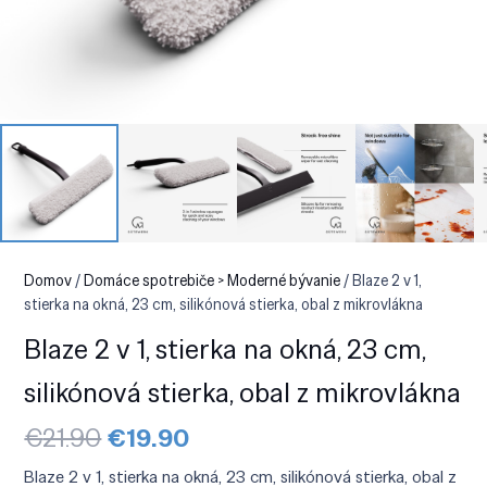
Domov
/
Domáce spotrebiče > Moderné bývanie
/ Blaze 2 v 1,
stierka na okná, 23 cm, silikónová stierka, obal z mikrovlákna
Blaze 2 v 1, stierka na okná, 23 cm,
silikónová stierka, obal z mikrovlákna
Pôvodná
Aktuálna
€
21.90
€
19.90
cena
cena
bola:
je:
Blaze 2 v 1, stierka na okná, 23 cm, silikónová stierka, obal z