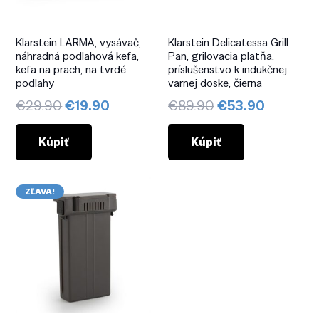
Klarstein LARMA, vysávač,
Klarstein Delicatessa Grill
náhradná podlahová kefa,
Pan, grilovacia platňa,
kefa na prach, na tvrdé
príslušenstvo k indukčnej
podlahy
varnej doske, čierna
Pôvodná
Aktuálna
Pôvodná
Aktuáln
€
29.90
€
19.90
€
89.90
€
53.90
cena
cena
cena
cena
bola:
je:
bola:
je:
Kúpiť
Kúpiť
€29.90.
€19.90.
€89.90.
€53.90.
ZĽAVA!