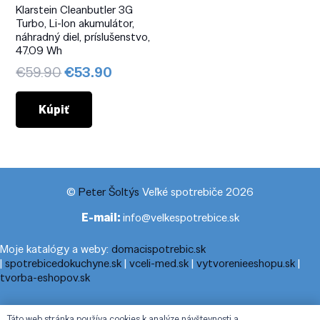
Klarstein Cleanbutler 3G
Turbo, Li-Ion akumulátor,
náhradný diel, príslušenstvo,
47.09 Wh
Pôvodná
Aktuálna
€
59.90
€
53.90
cena
cena
bola:
je:
Kúpiť
€59.90.
€53.90.
©
Peter Šoltýs
Veľké spotrebiče 2026
E-mail:
info@velkespotrebice.sk
Moje katalógy a weby:
domacispotrebic.sk
|
spotrebicedokuchyne.sk
|
vceli-med.sk
|
vytvorenieeshopu.sk
|
tvorba-eshopov.sk
Moje blogy:
cestovnyporiadok.eu
|
pracanadoma.net
|
telefonny-
Táto web stránka používa cookies k analýze návštevnosti a