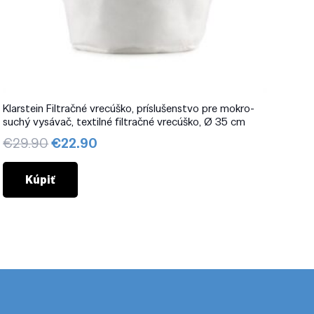
Klarstein Filtračné vrecúško, príslušenstvo pre mokro-
suchý vysávač, textilné filtračné vrecúško, Ø 35 cm
Pôvodná
Aktuálna
€
29.90
€
22.90
cena
cena
bola:
je:
Kúpiť
€29.90.
€22.90.