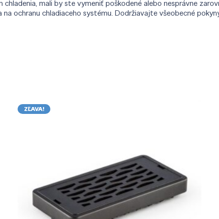
ám chladenia, mali by ste vymeniť poškodené alebo nesprávne zarov
na ochranu chladiaceho systému. Dodržiavajte všeobecné pokyny a
ZĽAVA!