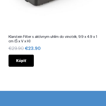
Klarstein Filter s aktívnym uhlím do vinoték, 9.9 x 4.9 x 1
cm (Š x V x H)
Pôvodná
Aktuálna
€
29.90
€
23.90
cena
cena
bola:
je:
Kúpiť
€29.90.
€23.90.