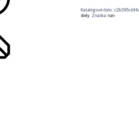
Katalógové číslo:
c2b395cb14
diely
Značka:
nan