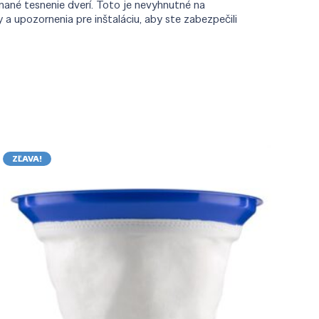
nané tesnenie dverí. Toto je nevyhnutné na
 upozornenia pre inštaláciu, aby ste zabezpečili
ZĽAVA!