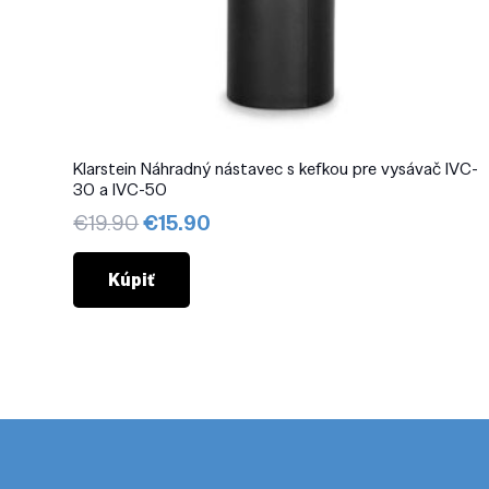
Klarstein Náhradný nástavec s kefkou pre vysávač IVC-
30 a IVC-50
Pôvodná
Aktuálna
€
19.90
€
15.90
cena
cena
bola:
je:
Kúpiť
€19.90.
€15.90.