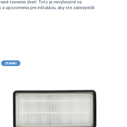
nané tesnenie dverí. Toto je nevyhnutné na
 upozornenia pre inštaláciu, aby ste zabezpečili
ZĽAVA!