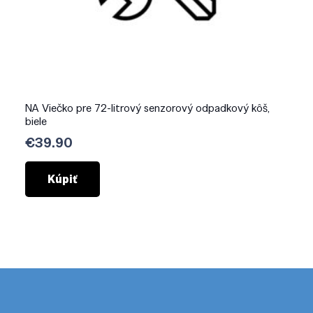
NA Viečko pre 72-litrový senzorový odpadkový kôš,
biele
€
39.90
Kúpiť