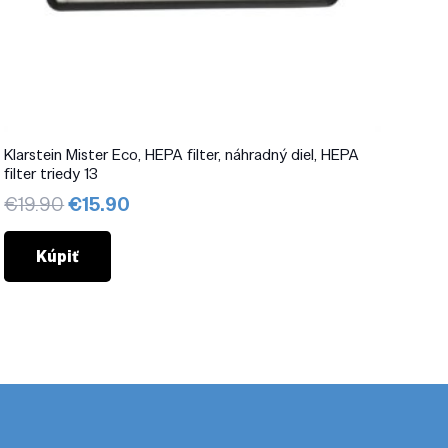
Klarstein Mister Eco, HEPA filter, náhradný diel, HEPA
filter triedy 13
Pôvodná
Aktuálna
€
19.90
€
15.90
cena
cena
bola:
je:
Kúpiť
€19.90.
€15.90.