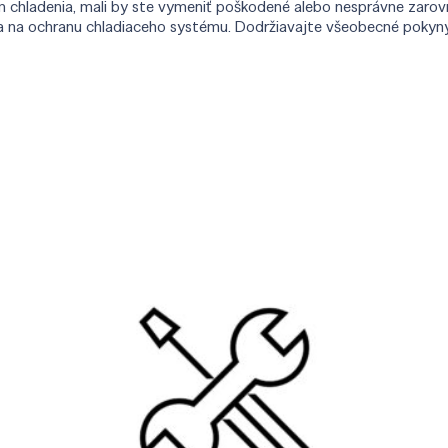
ám chladenia, mali by ste vymeniť poškodené alebo nesprávne zarov
na ochranu chladiaceho systému. Dodržiavajte všeobecné pokyny a