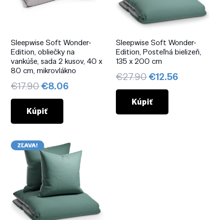
Sleepwise Soft Wonder-
Sleepwise Soft Wonder-
Edition, obliečky na
Edition, Posteľná bielizeň,
vankúše, sada 2 kusov, 40 x
135 x 200 cm
80 cm, mikrovlákno
Pôvodná
Aktuálna
€
27.90
€
12.56
Pôvodná
Aktuálna
€
17.90
€
8.06
cena
cena
cena
cena
bola:
je:
Kúpiť
bola:
je:
Kúpiť
€27.90.
€12.56.
€17.90.
€8.06.
ZĽAVA!