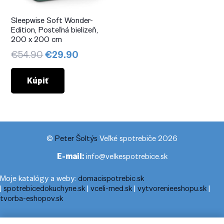
Sleepwise Soft Wonder-
Edition, Posteľná bielizeň,
200 x 200 cm
Pôvodná
Aktuálna
€
54.90
€
29.90
cena
cena
bola:
je:
Kúpiť
€54.90.
€29.90.
©
Peter Šoltýs
Veľké spotrebiče 2026
E-mail:
info@velkespotrebice.sk
Moje katalógy a weby:
domacispotrebic.sk
|
spotrebicedokuchyne.sk
|
vceli-med.sk
|
vytvorenieeshopu.sk
|
tvorba-eshopov.sk
Moje blogy:
cestovnyporiadok.eu
|
pracanadoma.net
|
telefonny-