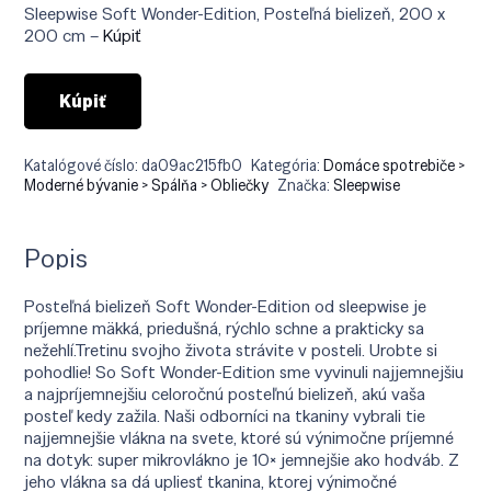
bola:
je:
Sleepwise Soft Wonder-Edition, Posteľná bielizeň, 200 x
€33.90.
€15.26.
200 cm –
Kúpiť
Kúpiť
Katalógové číslo:
da09ac215fb0
Kategória:
Domáce spotrebiče >
Moderné bývanie > Spálňa > Obliečky
Značka:
Sleepwise
Popis
Posteľná bielizeň Soft Wonder-Edition od sleepwise je
príjemne mäkká, priedušná, rýchlo schne a prakticky sa
nežehlí.Tretinu svojho života strávite v posteli. Urobte si
pohodlie! So Soft Wonder-Edition sme vyvinuli najjemnejšiu
a najpríjemnejšiu celoročnú posteľnú bielizeň, akú vaša
posteľ kedy zažila. Naši odborníci na tkaniny vybrali tie
najjemnejšie vlákna na svete, ktoré sú výnimočne príjemné
na dotyk: super mikrovlákno je 10× jemnejšie ako hodváb. Z
jeho vlákna sa dá upliesť tkanina, ktorej výnimočné