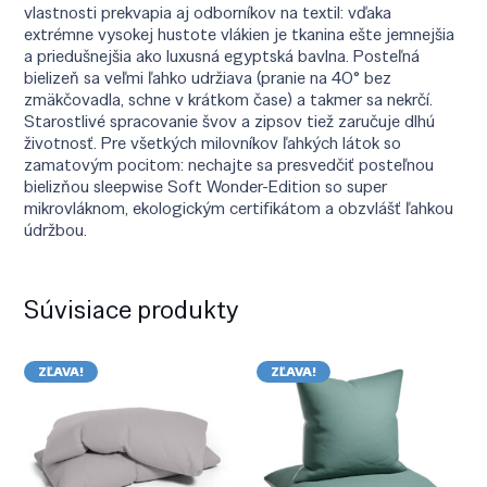
vlastnosti prekvapia aj odborníkov na textil: vďaka
extrémne vysokej hustote vlákien je tkanina ešte jemnejšia
a priedušnejšia ako luxusná egyptská bavlna. Posteľná
bielizeň sa veľmi ľahko udržiava (pranie na 40° bez
zmäkčovadla, schne v krátkom čase) a takmer sa nekrčí.
Starostlivé spracovanie švov a zipsov tiež zaručuje dlhú
životnosť. Pre všetkých milovníkov ľahkých látok so
zamatovým pocitom: nechajte sa presvedčiť posteľnou
bielizňou sleepwise Soft Wonder-Edition so super
mikrovláknom, ekologickým certifikátom a obzvlášť ľahkou
údržbou.
Súvisiace produkty
ZĽAVA!
ZĽAVA!