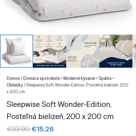
Domov
/
Domáce spotrebiče > Moderné bývanie > Spálňa >
Obliečky
/ Sleepwise Soft Wonder-Edition, Posteľná bielizeň, 200
x 200 cm
Sleepwise Soft Wonder-Edition,
Posteľná bielizeň, 200 x 200 cm
Pôvodná
Aktuálna
€
33.90
€
15.26
cena
cena