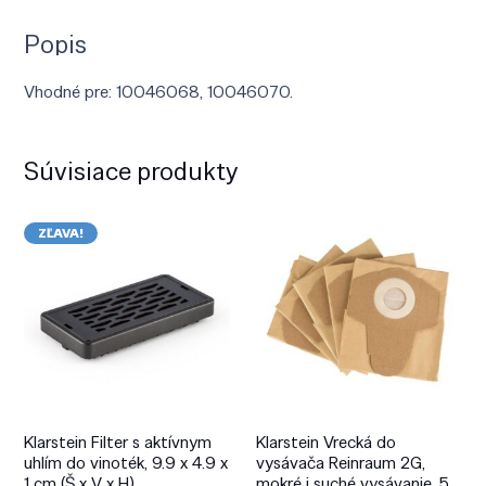
Popis
Vhodné pre: 10046068, 10046070.
Súvisiace produkty
ZĽAVA!
Klarstein Filter s aktívnym
Klarstein Vrecká do
uhlím do vinoték, 9.9 x 4.9 x
vysávača Reinraum 2G,
1 cm (Š x V x H)
mokré i suché vysávanie, 5