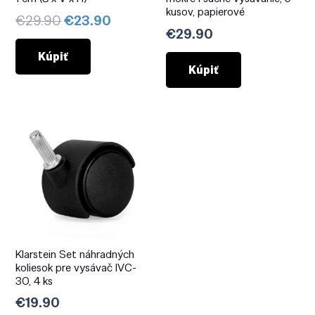
kusov, papierové
Pôvodná
Aktuálna
€
29.90
€
23.90
€
29.90
cena
cena
bola:
je:
Kúpiť
Kúpiť
€29.90.
€23.90.
Klarstein Set náhradných
koliesok pre vysávač IVC-
30, 4 ks
€
19.90