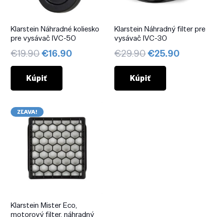
Klarstein Náhradné koliesko
Klarstein Náhradný filter pre
pre vysávač IVC-50
vysávač IVC-30
Pôvodná
Aktuálna
Pôvodná
Aktuáln
€
19.90
€
16.90
€
29.90
€
25.90
cena
cena
cena
cena
bola:
je:
bola:
je:
Kúpiť
Kúpiť
€19.90.
€16.90.
€29.90.
€25.90.
ZĽAVA!
Klarstein Mister Eco,
motorový filter, náhradný