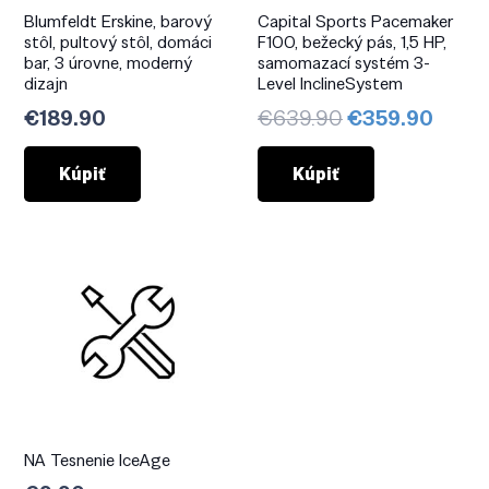
Blumfeldt Erskine, barový
Capital Sports Pacemaker
stôl, pultový stôl, domáci
F100, bežecký pás, 1,5 HP,
bar, 3 úrovne, moderný
samomazací systém 3-
dizajn
Level InclineSystem
Pôvodná
Aktuá
€
189.90
€
639.90
€
359.90
cena
cena
bola:
je:
Kúpiť
Kúpiť
€639.90.
€359
NA Tesnenie IceAge