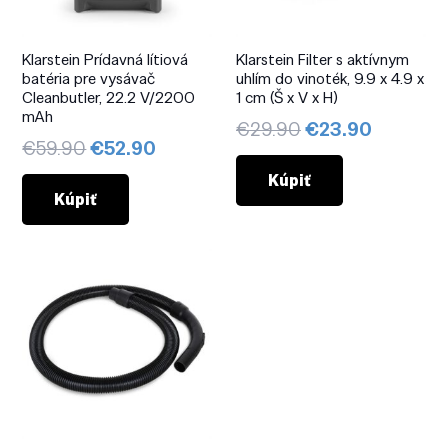
Klarstein Prídavná lítiová
Klarstein Filter s aktívnym
batéria pre vysávač
uhlím do vinoték, 9.9 x 4.9 x
Cleanbutler, 22.2 V/2200
1 cm (Š x V x H)
mAh
Pôvodná
Aktuáln
€
29.90
€
23.90
Pôvodná
Aktuálna
€
59.90
€
52.90
cena
cena
cena
cena
bola:
je:
Kúpiť
bola:
je:
Kúpiť
€29.90.
€23.90.
€59.90.
€52.90.