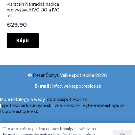
Klarstein Náhradná hadica
pre vysávač IVC-30 a IVC-
50
€
29.90
Kúpiť
©
Peter Šoltýs
Veľké spotrebiče 2026
E-mail:
info@velkespotrebice.sk
Moje katalógy a weby:
domacispotrebic.sk
|
spotrebicedokuchyne.sk
|
vceli-med.sk
|
vytvorenieeshopu.sk
|
tvorba-eshopov.sk
Moje blogy:
cestovnyporiadok.eu
|
pracanadoma.net
|
telefonny-
Táto web stránka používa cookies k analýze návštevnosti a
zoznam-podla-cisla.sk
|
praca-z-domu-na-pc.sk
|
dnesny-
bezpečnej prevádzke web stránok. Používaním stránok