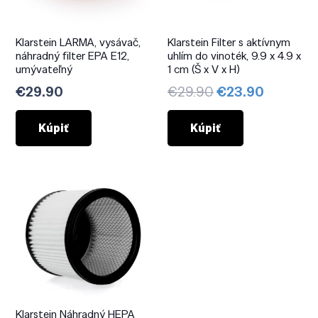
Klarstein LARMA, vysávač,
Klarstein Filter s aktívnym
náhradný filter EPA E12,
uhlím do vinoték, 9.9 x 4.9 x
umývateľný
1 cm (Š x V x H)
Pôvodná
Aktuáln
€
29.90
€
29.90
€
23.90
cena
cena
bola:
je:
Kúpiť
Kúpiť
€29.90.
€23.90.
Klarstein Náhradný HEPA