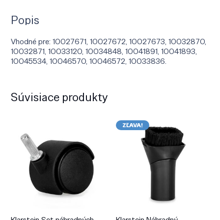
Popis
Vhodné pre: 10027671, 10027672, 10027673, 10032870,
10032871, 10033120, 10034848, 10041891, 10041893,
10045534, 10046570, 10046572, 10033836.
Súvisiace produkty
ZĽAVA!
Klarstein Set náhradných
Klarstein Náhradný