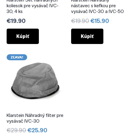
koliesok pre vysávač IVC-
nástavec s kefkou pre
30, 4 ks
vysávač IVC-30 a IVC-50
Pôvodná
Aktuálna
€
19.90
€
19.90
€
15.90
cena
cena
bola:
je:
Kúpiť
Kúpiť
€19.90.
€15.90.
ZĽAVA!
Klarstein Náhradný filter pre
vysávač IVC-30
Pôvodná
Aktuálna
€
29.90
€
25.90