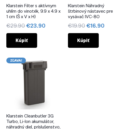
Klarstein Filter s aktívnym
Klarstein Náhradný
uhlím do vinoték, 9.9 x 4.9 x
štrbinový nástavec pre
1 cm (Š x V x H)
vysávač IVC-80
Pôvodná
Aktuálna
Pôvodná
Aktuálna
€
29.90
€
23.90
€
19.90
€
16.90
cena
cena
cena
cena
bola:
je:
bola:
je:
Kúpiť
Kúpiť
€29.90.
€23.90.
€19.90.
€16.90.
ZĽAVA!
Klarstein Cleanbutler 3G
Turbo, Li-Ion akumulátor,
náhradný diel, príslušenstvo,