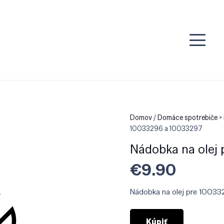
Domov
/
Domáce spotrebiče > 
10033296 a 10033297
Nádobka na olej
€
9.90
Nádobka na olej pre 1003
Kúpiť