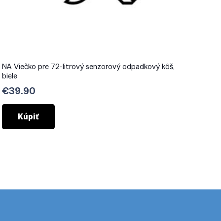
NA Viečko pre 72-litrový senzorový odpadkový kôš,
biele
€
39.90
Kúpiť