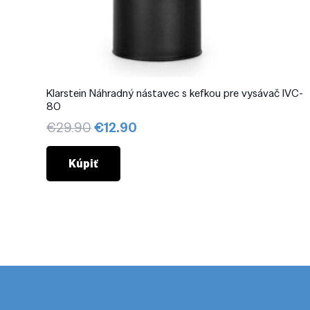
Klarstein Náhradný nástavec s kefkou pre vysávač IVC-
80
Pôvodná
Aktuálna
€
29.90
€
12.90
cena
cena
bola:
je:
Kúpiť
€29.90.
€12.90.