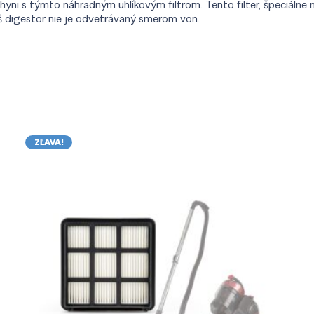
ni s týmto náhradným uhlíkovým filtrom. Tento filter, špeciálne n
š digestor nie je odvetrávaný smerom von.
ZĽAVA!