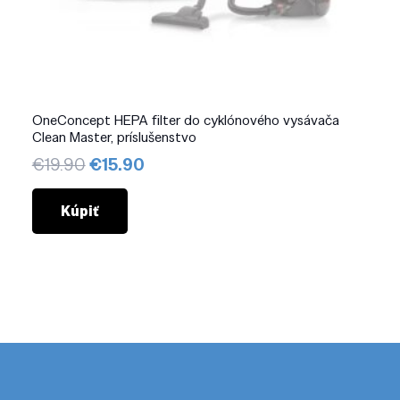
OneConcept HEPA filter do cyklónového vysávača
Clean Master, príslušenstvo
Pôvodná
Aktuálna
€
19.90
€
15.90
cena
cena
bola:
je:
Kúpiť
€19.90.
€15.90.