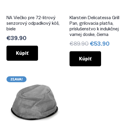
NA Viečko pre 72-litrový
Klarstein Delicatessa Grill
senzorový odpadkový kôš,
Pan, grilovacia platňa,
biele
príslušenstvo k indukčnej
varnej doske, čierna
€
39.90
Pôvodná
Aktuáln
€
89.90
€
53.90
cena
cena
Kúpiť
bola:
je:
Kúpiť
€89.90.
€53.90.
ZĽAVA!