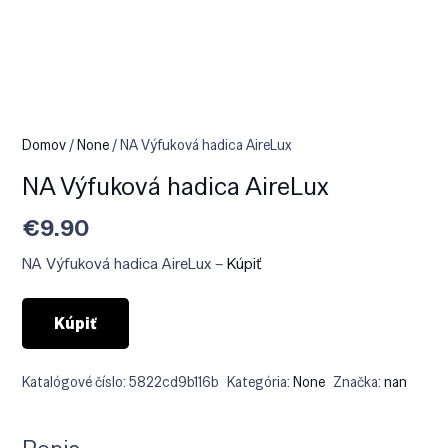
Domov
/
None
/ NA Výfuková hadica AireLux
NA Výfuková hadica AireLux
€
9.90
NA Výfuková hadica AireLux –
Kúpiť
Kúpiť
Katalógové číslo:
5822cd9b116b
Kategória:
None
Značka:
nan