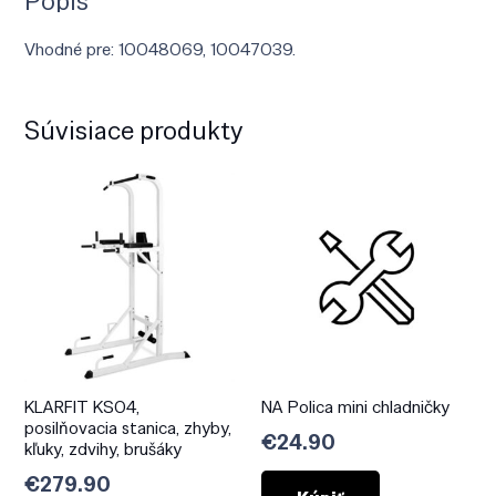
Popis
Vhodné pre: 10048069, 10047039.
Súvisiace produkty
KLARFIT KS04,
NA Polica mini chladničky
posilňovacia stanica, zhyby,
€
24.90
kľuky, zdvihy, brušáky
€
279.90