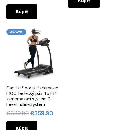
Kúpiť
Kúpiť
ZĽAVA!
Capital Sports Pacemaker
F100, bežecký pás, 1,5 HP,
samomazací systém 3-
Level InclineSystem
Pôvodná
Aktuálna
€
639.90
€
359.90
cena
cena
bola:
je:
Kúpiť