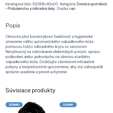
Katalógové číslo:
6208fbc82a00
Kategória:
Domáce spotrebiče
> Príslušenstvo a náhradné diely
Značka:
nan
Popis
Obnovte plnú bezdotykovú funkčnosť a hygienické
utesnenie vášho automatického odpadkového koša
pomocou tohto náhradného krytu so senzorom.
Nevyhnutný na odstránenie elektrických porúch, opravu
poškodení alebo jednoducho na obnovu staršieho
odpadkového koša. Dodržujte všeobecné inštalačné
pokyny a bezpečnostné upozornenia, aby ste zabezpečili
správne usadenie a pevné uchytenie.
Súvisiace produkty
ZĽAVA!
ZĽAVA!