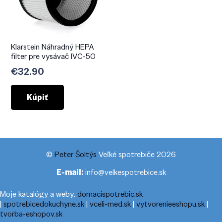
Klarstein Náhradný HEPA
filter pre vysávač IVC-50
€
32.90
Kúpiť
©
Peter Šoltýs
Veľké spotrebiče 2026
E-mail:
info@velkespotrebice.sk
Moje katalógy a weby:
domacispotrebic.sk
|
spotrebicedokuchyne.sk
|
vceli-med.sk
|
vytvorenieeshopu.sk
|
tvorba-eshopov.sk