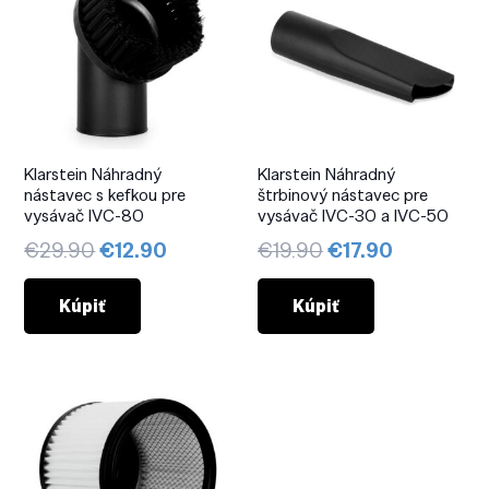
Klarstein Náhradný
Klarstein Náhradný
nástavec s kefkou pre
štrbinový nástavec pre
vysávač IVC-80
vysávač IVC-30 a IVC-50
Pôvodná
Aktuálna
Pôvodná
Aktuálna
€
29.90
€
12.90
€
19.90
€
17.90
cena
cena
cena
cena
bola:
je:
bola:
je:
Kúpiť
Kúpiť
€29.90.
€12.90.
€19.90.
€17.90.