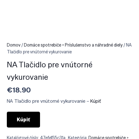
Domov
/
Domáce spotrebiče > Príslušenstvo a náhradné diely
/ NA
Tlačidlo pre vnútorné vykurovanie
NA Tlačidlo pre vnútorné
vykurovanie
€
18.90
NA Tlačidlo pre vnútorné vykurovanie –
Kúpiť
Kúpiť
Katalógové číslo:
47efe155c31a
Kategória:
Domáce spotrebiče >