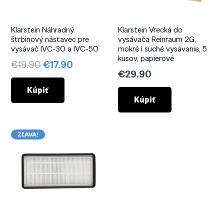
Klarstein Náhradný
Klarstein Vrecká do
štrbinový nástavec pre
vysávača Reinraum 2G,
vysávač IVC-30 a IVC-50
mokré i suché vysávanie, 5
kusov, papierové
Pôvodná
Aktuálna
€
19.90
€
17.90
€
29.90
cena
cena
bola:
je:
Kúpiť
Kúpiť
€19.90.
€17.90.
ZĽAVA!