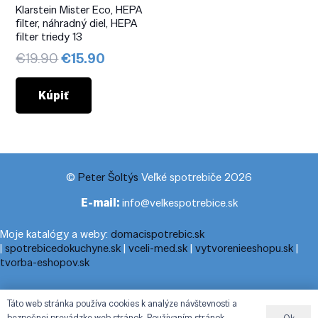
Klarstein Mister Eco, HEPA
filter, náhradný diel, HEPA
filter triedy 13
Pôvodná
Aktuálna
€
19.90
€
15.90
cena
cena
bola:
je:
Kúpiť
€19.90.
€15.90.
©
Peter Šoltýs
Veľké spotrebiče 2026
E-mail:
info@velkespotrebice.sk
Moje katalógy a weby:
domacispotrebic.sk
|
spotrebicedokuchyne.sk
|
vceli-med.sk
|
vytvorenieeshopu.sk
|
tvorba-eshopov.sk
Moje blogy:
cestovnyporiadok.eu
|
pracanadoma.net
|
telefonny-
Táto web stránka používa cookies k analýze návštevnosti a
zoznam-podla-cisla.sk
|
praca-z-domu-na-pc.sk
|
dnesny-
bezpečnej prevádzke web stránok. Používaním stránok