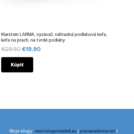
Klarstein LARMA, vysávač, náhradná podlahová kefa,
kefa na prach, na tvrdé podlahy
Pôvodná
Aktuálna
€
29.90
€
19.90
cena
cena
bola:
je:
Kúpiť
€29.90.
€19.90.
Moje blogy:
cestovnyporiadok.eu
|
pracanadoma.net
|