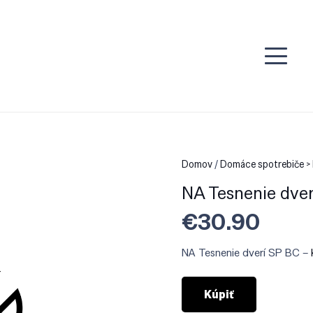
Domov
/
Domáce spotrebiče > 
NA Tesnenie dve
€
30.90
NA Tesnenie dverí SP BC –
Kúpiť