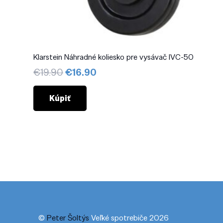
Klarstein Náhradné koliesko pre vysávač IVC-50
Pôvodná
Aktuálna
€
19.90
€
16.90
cena
cena
bola:
je:
Kúpiť
€19.90.
€16.90.
©
Peter Šoltýs
Veľké spotrebiče 2026