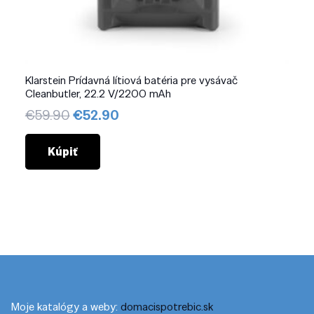
Klarstein Prídavná lítiová batéria pre vysávač
Cleanbutler, 22.2 V/2200 mAh
Pôvodná
Aktuálna
€
59.90
€
52.90
cena
cena
bola:
je:
Kúpiť
€59.90.
€52.90.
Moje katalógy a weby:
domacispotrebic.sk