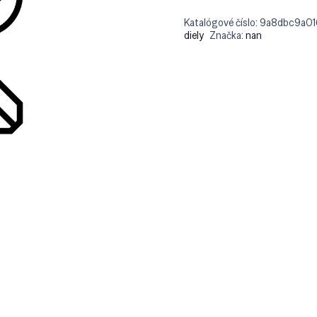
Katalógové číslo:
9a8dbc9a01
diely
Značka:
nan