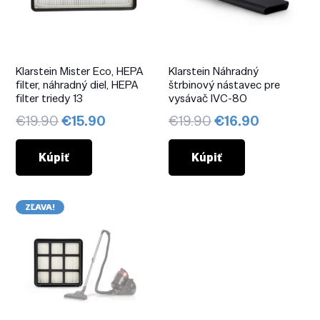
Klarstein Mister Eco, HEPA
Klarstein Náhradný
filter, náhradný diel, HEPA
štrbinový nástavec pre
filter triedy 13
vysávač IVC-80
Pôvodná
Aktuálna
Pôvodná
Aktuálna
€
19.90
€
15.90
€
19.90
€
16.90
cena
cena
cena
cena
bola:
je:
bola:
je:
Kúpiť
Kúpiť
€19.90.
€15.90.
€19.90.
€16.90.
ZĽAVA!