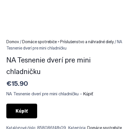
Domov
/
Domáce spotrebiče > Príslušenstvo a náhradné diely
/ NA
Tesnenie dverí pre mini chladničku
NA Tesnenie dverí pre mini
chladničku
€
15.90
NA Tesnenie dverí pre mini chladničku –
Kúpiť
Kúpiť
Katalógové číslo:
858086f4fb09
Kategória:
Domáce spotrebiče