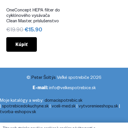
OneConcept HEPA filter do
cyklónového vysávača
Clean Master, príslušenstvo
Pôvodná
Aktuálna
€
19.90
€
15.90
cena
cena
bola:
je:
Kúpiť
€19.90.
€15.90.
©
Peter Šoltýs
Veľké spotrebiče 2026
E-mail:
info@velkespotrebice.sk
Moje katalógy a weby:
domacispotrebic.sk
|
spotrebicedokuchyne.sk
|
vceli-med.sk
|
vytvorenieeshopu.sk
|
tvorba-eshopov.sk
Moje blogy:
cestovnyporiadok.eu
|
pracanadoma.net
|
telefonny-