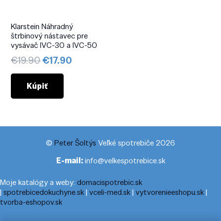
Klarstein Náhradný
štrbinový nástavec pre
vysávač IVC-30 a IVC-50
Pôvodná
Aktuálna
€
19.90
€
17.90
cena
cena
bola:
je:
Kúpiť
€19.90.
€17.90.
©
Peter Šoltýs
Veľké spotrebiče 2026
E-mail:
info@velkespotrebice.sk
Moje katalógy a weby:
domacispotrebic.sk
|
spotrebicedokuchyne.sk
|
vceli-med.sk
|
vytvorenieeshopu.sk
|
tvorba-eshopov.sk