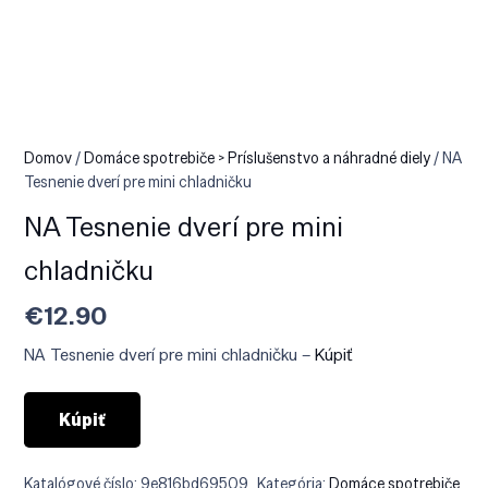
Domov
/
Domáce spotrebiče > Príslušenstvo a náhradné diely
/ NA
Tesnenie dverí pre mini chladničku
NA Tesnenie dverí pre mini
chladničku
€
12.90
NA Tesnenie dverí pre mini chladničku –
Kúpiť
Kúpiť
Katalógové číslo:
9e816bd69509
Kategória:
Domáce spotrebiče