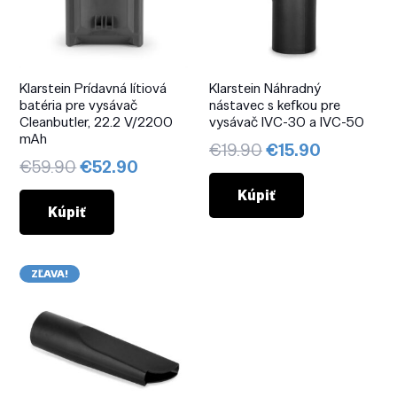
Klarstein Prídavná lítiová
Klarstein Náhradný
batéria pre vysávač
nástavec s kefkou pre
Cleanbutler, 22.2 V/2200
vysávač IVC-30 a IVC-50
mAh
Pôvodná
Aktuálna
€
19.90
€
15.90
Pôvodná
Aktuálna
€
59.90
€
52.90
cena
cena
cena
cena
bola:
je:
Kúpiť
bola:
je:
Kúpiť
€19.90.
€15.90.
€59.90.
€52.90.
ZĽAVA!