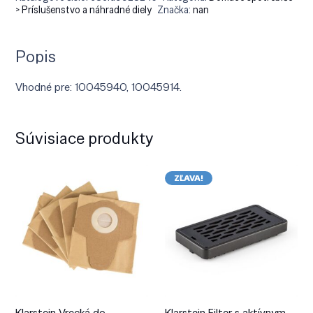
> Príslušenstvo a náhradné diely
Značka:
nan
Popis
Vhodné pre: 10045940, 10045914.
Súvisiace produkty
ZĽAVA!
Klarstein Vrecká do
Klarstein Filter s aktívnym