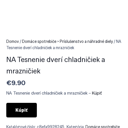
Domov
/
Domáce spotrebiče > Príslušenstvo a náhradné diely
/ NA
Tesnenie dverí chladničiek a mrazničiek
NA Tesnenie dverí chladničiek a
mrazničiek
€
9.90
NA Tesnenie dverí chladničiek a mrazničiek –
Kúpiť
Kúpiť
Katalógové číslo:
c8efa9928245
Kategória:
Domáce spotrebiče