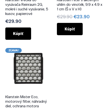
vysávača Reinraum 2G,
uhlím do vinoték, 9.9 x 4.9 x
mokré i suché vysávanie, 5
1 cm (Š x V x H)
kusov, papierové
Pôvodná
Aktuáln
€
29.90
€
23.90
€
29.90
cena
cena
bola:
je:
Kúpiť
Kúpiť
€29.90.
€23.90.
ZĽAVA!
Klarstein Mister Eco,
motorový filter, náhradný
diel, ochrana motora