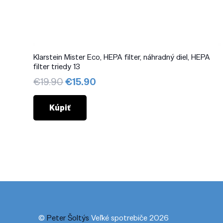
Klarstein Mister Eco, HEPA filter, náhradný diel, HEPA
filter triedy 13
Pôvodná
Aktuálna
€
19.90
€
15.90
cena
cena
bola:
je:
Kúpiť
€19.90.
€15.90.
©
Peter Šoltýs
Veľké spotrebiče 2026