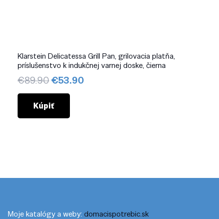
Klarstein Delicatessa Grill Pan, grilovacia platňa,
príslušenstvo k indukčnej varnej doske, čierna
Pôvodná
Aktuálna
€
89.90
€
53.90
cena
cena
bola:
je:
Kúpiť
€89.90.
€53.90.
Moje katalógy a weby:
domacispotrebic.sk