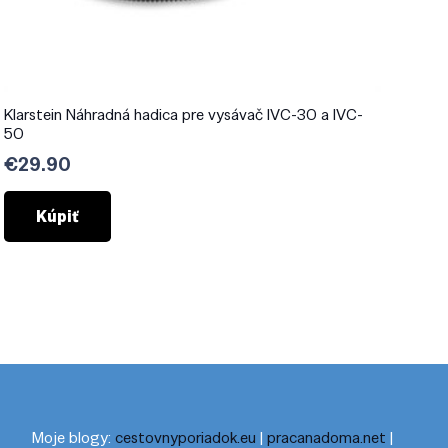
Klarstein Náhradná hadica pre vysávač IVC-30 a IVC-
50
€
29.90
Kúpiť
Moje blogy:
cestovnyporiadok.eu
|
pracanadoma.net
|