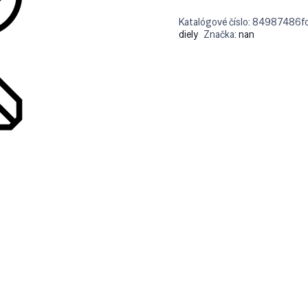
Katalógové číslo:
84987486f
diely
Značka:
nan