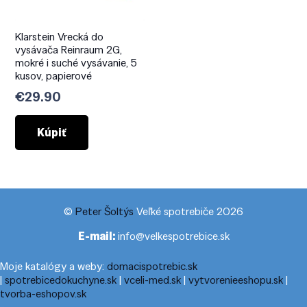
Klarstein Vrecká do
vysávača Reinraum 2G,
mokré i suché vysávanie, 5
kusov, papierové
€
29.90
Kúpiť
©
Peter Šoltýs
Veľké spotrebiče 2026
E-mail:
info@velkespotrebice.sk
Moje katalógy a weby:
domacispotrebic.sk
|
spotrebicedokuchyne.sk
|
vceli-med.sk
|
vytvorenieeshopu.sk
|
tvorba-eshopov.sk