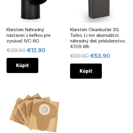
Klarstein Náhradný
Klarstein Cleanbutler 3G
nástavec s kefkou pre
Turbo, Li-Ion akumulátor,
vysávač IVC-80
náhradný diel, príslušenstvo,
47.09 Wh
Pôvodná
Aktuálna
€
29.90
€
12.90
Pôvodná
Aktuáln
€
59.90
€
53.90
cena
cena
cena
cena
bola:
je:
Kúpiť
bola:
je:
Kúpiť
€29.90.
€12.90.
€59.90.
€53.90.