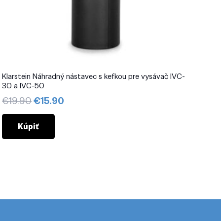
Klarstein Náhradný nástavec s kefkou pre vysávač IVC-
30 a IVC-50
Pôvodná
Aktuálna
€
19.90
€
15.90
cena
cena
bola:
je:
Kúpiť
€19.90.
€15.90.