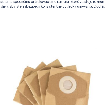
ustnému spodnému ostrekovaciemu ramenu, ktoré zaisťuje rovnomer
iely, aby ste zabezpečili konzistentné výsledky umývania. Dodrž