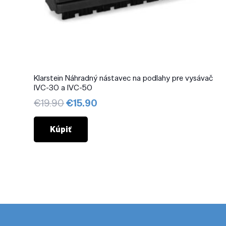
Klarstein Náhradný nástavec na podlahy pre vysávač
IVC-30 a IVC-50
Pôvodná
Aktuálna
€
19.90
€
15.90
cena
cena
bola:
je:
Kúpiť
€19.90.
€15.90.