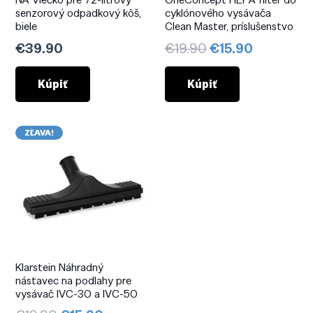
senzorový odpadkový kôš,
cyklónového vysávača
biele
Clean Master, príslušenstvo
Pôvodná
Aktuálna
€
39.90
€
19.90
€
15.90
cena
cena
bola:
je:
Kúpiť
Kúpiť
€19.90.
€15.90.
ZĽAVA!
Klarstein Náhradný
nástavec na podlahy pre
vysávač IVC-30 a IVC-50