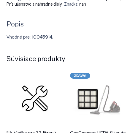
Príslušenstvo a náhradné diely
Značka:
nan
Popis
Vhodné pre: 10045914.
Súvisiace produkty
ZĽAVA!
NA Viečko pre 72-litrový
OneConcept HEPA filter do