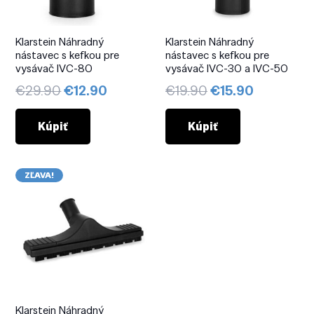
Klarstein Náhradný
Klarstein Náhradný
nástavec s kefkou pre
nástavec s kefkou pre
vysávač IVC-80
vysávač IVC-30 a IVC-50
Pôvodná
Aktuálna
Pôvodná
Aktuálna
€
29.90
€
12.90
€
19.90
€
15.90
cena
cena
cena
cena
bola:
je:
bola:
je:
Kúpiť
Kúpiť
€29.90.
€12.90.
€19.90.
€15.90.
ZĽAVA!
Klarstein Náhradný