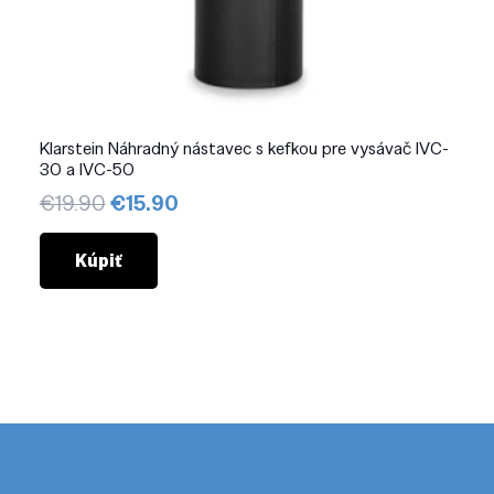
Klarstein Náhradný nástavec s kefkou pre vysávač IVC-
30 a IVC-50
Pôvodná
Aktuálna
€
19.90
€
15.90
cena
cena
bola:
je:
Kúpiť
€19.90.
€15.90.