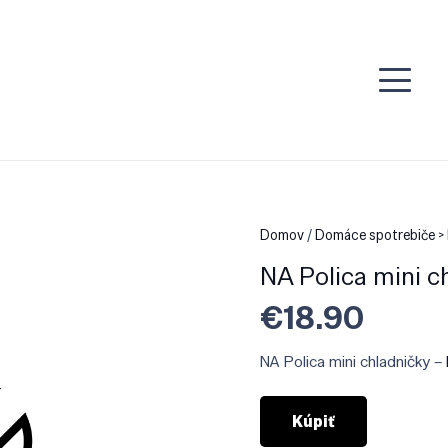
Domov
/
Domáce spotrebiče > 
NA Polica mini c
€
18.90
NA Polica mini chladničky –
Kúpiť